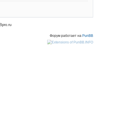
Bpro.ru
Форум работает на
PunBB