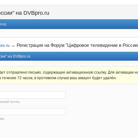
ссии" на DVBpro.ru
ход
→
Регистрация на Форум "Цифровое телевидение в России"
ro.ru
ии" на DVBpro.ru
дет отправлено письмо, содержащее активационную ссылку. Для активации н
 течение 72 часов, в противном случае ваш аккаунт будет удалён.
онной почты.
ов.