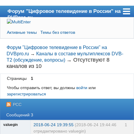
Форум "Цифровое телевидение в России" на
DVBpro.ru
Форум
Активные темы
Темы без ответов
Сайт DVBpro.ru
Поиск
Форум "Цифровое телевидение в России" на
DVBpro.ru
→
Каналы в составе мультиплексов DVB-
Регистрация
→
Отсутствуют 8
T2 (обсуждение, вопросы)
каналов из 10
Вход
Страницы
1
Чтобы отправить ответ, вы должны
войти
или
зарегистрироваться
РСС
Сообщений 3
2018-06-24 19:39:55
(2018-06-24 19:44:46
1
valuegin
отредактировано valuegin)