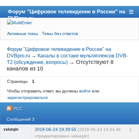
Форум "Цифровое телевидение в России" на
DVBpro.ru
Форум
Активные темы
Темы без ответов
Сайт DVBpro.ru
Поиск
Форум "Цифровое телевидение в России" на
DVBpro.ru
→
Каналы в составе мультиплексов DVB-
Регистрация
→
Отсутствуют 8
T2 (обсуждение, вопросы)
каналов из 10
Вход
Страницы
1
Чтобы отправить ответ, вы должны
войти
или
зарегистрироваться
РСС
Сообщений 3
2018-06-24 19:39:55
(2018-06-24 19:44:46
1
valuegin
отредактировано valuegin)