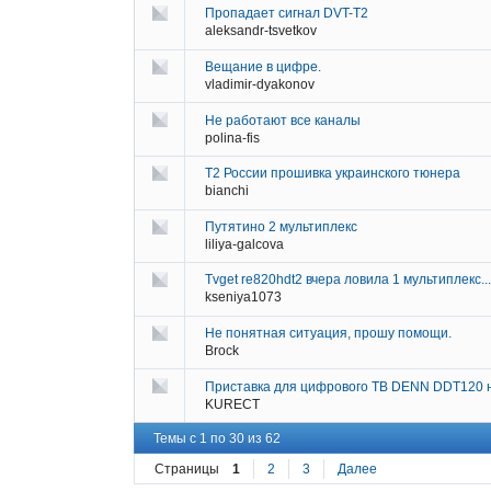
Пропадает сигнал DVT-T2
aleksandr-tsvetkov
Вещание в цифре.
vladimir-dyakonov
Не работают все каналы
polina-fis
Т2 России прошивка украинского тюнера
bianchi
Путятино 2 мультиплекс
liliya-galcova
Tvget re820hdt2 вчера ловила 1 мультиплекс..
kseniya1073
Не понятная ситуация, прошу помощи.
Brock
Приставка для цифрового ТВ DENN DDT120 н
KURECT
Темы с 1 по 30 из 62
Страницы
1
2
3
Далее