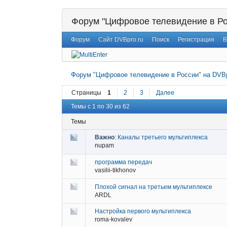
Форум "Цифровое телевидение в Ро
Форум
Сайт DVBpro.ru
Поиск
Регистрация
В
Форум "Цифровое телевидение в России" на DVBp
Страницы
1
2
3
Далее
Темы с 1 по 30 из 62
Темы
Важно
:
Каналы третьего мультиплекса
nupam
программа передач
vasilii-tikhonov
Плохой сигнал на третьем мультиплексе
ARDL
Настройка первого мультиплекса
roma-kovalev