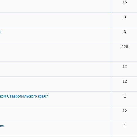
15
3
с
3
128
12
12
ском Ставропольского края?
1
12
ния
1