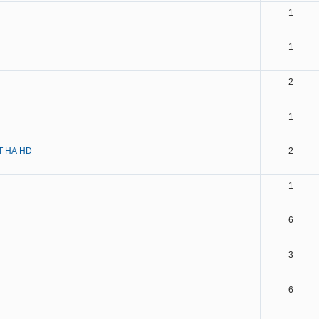
1
1
2
1
 НА HD
2
1
6
3
6