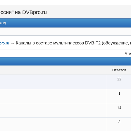
ссии" на DVBpro.ru
ход
→
Каналы в составе мультиплексов DVB-T2 (обсуждение, 
ro.ru
Что
ответов
22
1
14
8