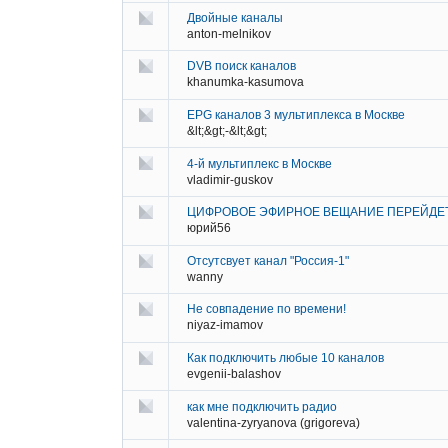
Двойные каналы
anton-melnikov
DVB поиск каналов
khanumka-kasumova
EPG каналов 3 мультиплекса в Москве
&lt;&gt;-&lt;&gt;
4-й мультиплекс в Москве
vladimir-guskov
ЦИФРОВОЕ ЭФИРНОЕ ВЕЩАНИЕ ПЕРЕЙДЕТ
юрий56
Отсутсвует канал "Россия-1"
wanny
Не совпадение по времени!
niyaz-imamov
Как подключить любые 10 каналов
evgenii-balashov
как мне подключить радио
valentina-zyryanova (grigoreva)