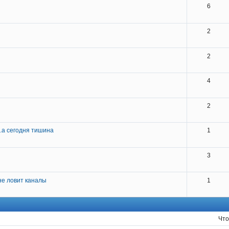
6
2
2
4
2
..а сегодня тишина
1
3
е ловит каналы
1
Что