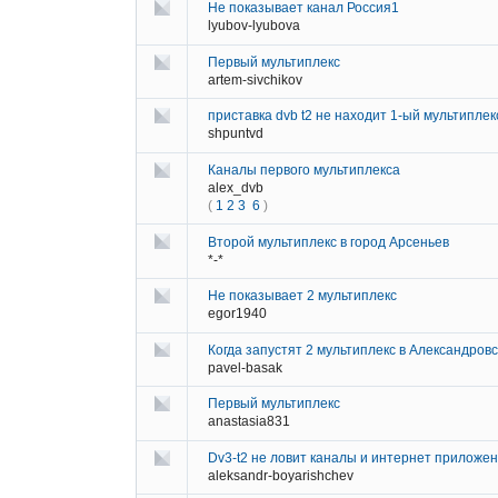
Не показывает канал Россия1
lyubov-lyubova
Первый мультиплекс
artem-sivchikov
приставка dvb t2 не находит 1-ый мультиплек
shpuntvd
Каналы первого мультиплекса
alex_dvb
(
1
2
3
6
)
Второй мультиплекс в город Арсеньев
*-*
Не показывает 2 мультиплекс
egor1940
Когда запустят 2 мультиплекс в Александров
pavel-basak
Первый мультиплекс
anastasia831
Dv3-t2 не ловит каналы и интернет приложе
aleksandr-boyarishchev