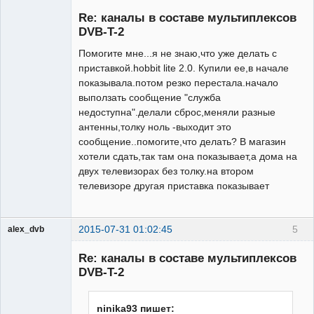
Участник
Re: каналы в составе мультиплексов
Неактивен
DVB-T-2
Помогите мне...я не знаю,что уже делать с
приставкой.hobbit lite 2.0. Купили ее,в начале
показывала.потом резко перестала.начало
выползать сообщение "служба
недоступна".делали сброс,меняли разные
антенны,толку ноль -выходит это
сообщение..помогите,что делать? В магазин
хотели сдать,так там она показывает,а дома на
двух телевизорах без толку.на втором
телевизоре другая приставка показывает
2015-07-31 01:02:45
5
alex_dvb
Re: каналы в составе мультиплексов
DVB-T-2
Администратор
ninika93 пишет:
Неактивен