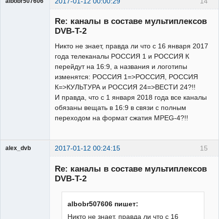
2017-01-12 00:00:29
14
albobr507606
Участник
Re: каналы в составе мультиплексов
Неактивен
DVB-T-2
Никто не знает, правда ли что с 16 января 2017
года телеканалы РОССИЯ 1 и РОССИЯ К
перейдут на 16:9, а названия и логотипы
изменятся: РОССИЯ 1=>РОССИЯ, РОССИЯ
К=>КУЛЬТУРА и РОССИЯ 24=>ВЕСТИ 24?!!
И правда, что с 1 января 2018 года все каналы
обязаны вещать в 16:9 в связи с полным
переходом на формат сжатия MPEG-4?!!
2017-01-12 00:24:15
15
alex_dvb
Re: каналы в составе мультиплексов
DVB-T-2
Администратор
albobr507606 пишет:
Неактивен
Никто не знает, правда ли что с 16