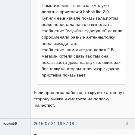
Помогите мне...я не знаю,что уже
делать с приставкой.hobbit lite 2.0.
Купили ее,в начале показывала.потом
резко перестала.начало выползать
сообщение "служба недоступна".делали
сброс,меняли разные антенны,толку
ноль -выходит это
сообщение..помогите,что делать? В
магазин хотели сдать,так там она
показывает,а дома на двух телевизорах
без толку.на втором телевизоре другая
приставка показывает
Если приставка рабочая, то крутите антенну в
сторону вышки и смотрите на полоску
"качество".
2015-07-31 16:57:18
6
юрий56
Модератор