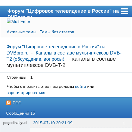
Форум "Цифровое телевидение в России" на
DVBpro.ru
Форум
Активные темы
Темы без ответов
Сайт DVBpro.ru
Поиск
Форум "Цифровое телевидение в России" на
DVBpro.ru
→
Каналы в составе мультиплексов DVB-
Регистрация
→
каналы в составе
T2 (обсуждение, вопросы)
мультиплексов DVB-T-2
Вход
Страницы
1
Чтобы отправить ответ, вы должны
войти
или
зарегистрироваться
РСС
Сообщений 15
2015-07-10 20:21:09
1
pogodina.lyud
Участник