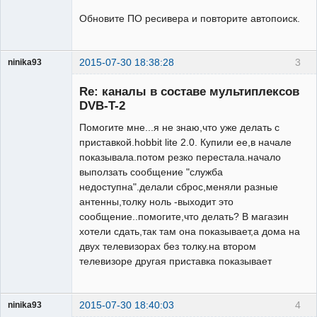
Обновите ПО ресивера и повторите автопоиск.
2015-07-30 18:38:28
3
ninika93
Участник
Re: каналы в составе мультиплексов
Неактивен
DVB-T-2
Помогите мне...я не знаю,что уже делать с
приставкой.hobbit lite 2.0. Купили ее,в начале
показывала.потом резко перестала.начало
выползать сообщение "служба
недоступна".делали сброс,меняли разные
антенны,толку ноль -выходит это
сообщение..помогите,что делать? В магазин
хотели сдать,так там она показывает,а дома на
двух телевизорах без толку.на втором
телевизоре другая приставка показывает
2015-07-30 18:40:03
4
ninika93