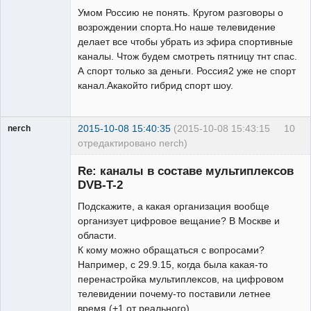
Умом Россию не понять. Кругом разговоры о
возрождении спорта.Но наше телевидение
делает все чтобы убрать из эфира спортивные
каналы. Чтож будем смотреть пятницу тнт спас.
А спорт только за деньги. Россия2 уже не спорт
канал.Акакойто гибрид спорт шоу.
2015-10-08 15:40:35
(2015-10-08 15:43:15
10
nerch
отредактировано nerch)
Участник
Re: каналы в составе мультиплексов
Неактивен
DVB-T-2
Подскажите, а какая организация вообще
организует цифровое вещание? В Москве и
области.
К кому можно обращаться с вопросами?
Например, с 29.9.15, когда была какая-то
перенастройка мультиплексов, на цифровом
телевидении почему-то поставили летнее
время (+1 от реального).