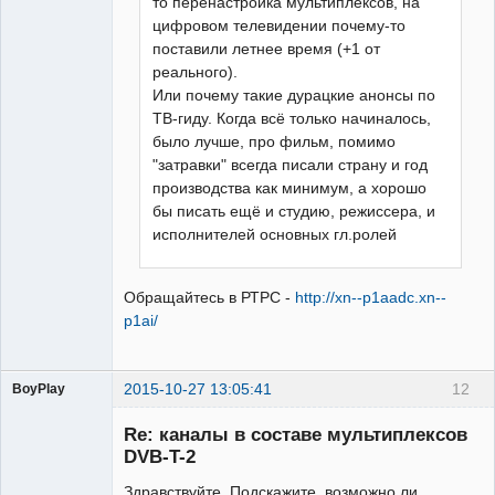
то перенастройка мультиплексов, на
цифровом телевидении почему-то
поставили летнее время (+1 от
реального).
Или почему такие дурацкие анонсы по
ТВ-гиду. Когда всё только начиналось,
было лучше, про фильм, помимо
"затравки" всегда писали страну и год
производства как минимум, а хорошо
бы писать ещё и студию, режиссера, и
исполнителей основных гл.ролей
Обращайтесь в РТРС -
http://xn--p1aadc.xn--
p1ai/
2015-10-27 13:05:41
12
BoyPlay
Участник
Re: каналы в составе мультиплексов
Неактивен
DVB-T-2
Здравствуйте. Подскажите, возможно ли