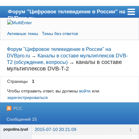
Форум "Цифровое телевидение в России" на
DVBpro.ru
Форум
Активные темы
Темы без ответов
Сайт DVBpro.ru
Поиск
Форум "Цифровое телевидение в России" на
DVBpro.ru
→
Каналы в составе мультиплексов DVB-
Регистрация
→
каналы в составе
T2 (обсуждение, вопросы)
мультиплексов DVB-T-2
Вход
Страницы
1
Чтобы отправить ответ, вы должны
войти
или
зарегистрироваться
РСС
Сообщений 15
2015-07-10 20:21:09
1
pogodina.lyud
Участник