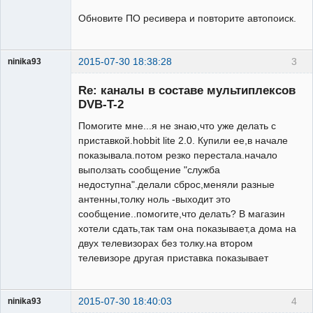
Обновите ПО ресивера и повторите автопоиск.
2015-07-30 18:38:28
3
ninika93
Участник
Re: каналы в составе мультиплексов
Неактивен
DVB-T-2
Помогите мне...я не знаю,что уже делать с
приставкой.hobbit lite 2.0. Купили ее,в начале
показывала.потом резко перестала.начало
выползать сообщение "служба
недоступна".делали сброс,меняли разные
антенны,толку ноль -выходит это
сообщение..помогите,что делать? В магазин
хотели сдать,так там она показывает,а дома на
двух телевизорах без толку.на втором
телевизоре другая приставка показывает
2015-07-30 18:40:03
4
ninika93