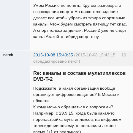
Умом Россию не понять. Кругом разговоры о
возрождении спорта.Но наше телевидение
делает все чтобы убрать из эфира спортивные
каналы. Чтож будем смотреть пятницу тнт спас.
А спорт только за деньги. Россия2 уже не спорт
канал.Акакойто гибрид спорт шоу.
2015-10-08 15:40:35
(2015-10-08 15:43:15
10
nerch
отредактировано nerch)
Участник
Re: каналы в составе мультиплексов
Неактивен
DVB-T-2
Подскажите, а какая организация вообще
организует цифровое вещание? В Москве и
области.
К кому можно обращаться с вопросами?
Например, с 29.9.15, когда была какая-то
перенастройка мультиплексов, на цифровом
телевидении почему-то поставили летнее
время (+1 от реального).