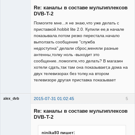
Участник
Re: каналы в составе мультиплексов
Неактивен
DVB-T-2
Помогите мне...я не знаю,что уже делать с
приставкой.hobbit lite 2.0. Купили ее,в начале
показывала.потом резко перестала.начало
выползать сообщение "служба
недоступна".делали сброс,меняли разные
антенны,толку ноль -выходит это
сообщение..помогите,что делать? В магазин
хотели сдать,так там она показывает,а дома на
двух телевизорах без толку.на втором
телевизоре другая приставка показывает
2015-07-31 01:02:45
5
alex_dvb
Re: каналы в составе мультиплексов
DVB-T-2
Администратор
ninika93 пишет:
Неактивен