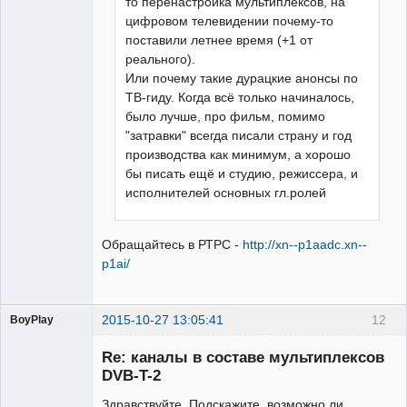
то перенастройка мультиплексов, на
цифровом телевидении почему-то
поставили летнее время (+1 от
реального).
Или почему такие дурацкие анонсы по
ТВ-гиду. Когда всё только начиналось,
было лучше, про фильм, помимо
"затравки" всегда писали страну и год
производства как минимум, а хорошо
бы писать ещё и студию, режиссера, и
исполнителей основных гл.ролей
Обращайтесь в РТРС -
http://xn--p1aadc.xn--
p1ai/
2015-10-27 13:05:41
12
BoyPlay
Участник
Re: каналы в составе мультиплексов
Неактивен
DVB-T-2
Здравствуйте. Подскажите, возможно ли