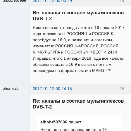
2017-01-12 00:00:29
14
albobr507606
Участник
Re: каналы в составе мультиплексов
Неактивен
DVB-T-2
Никто не знает, правда ли что с 16 января 2017
года телеканалы РОССИЯ 1 и РОССИЯ К
перейдут на 16:9, а названия и логотипы
изменятся: РОССИЯ 1=>РОССИЯ, РОССИЯ
К=>КУЛЬТУРА и РОССИЯ 24=>ВЕСТИ 24?!!
И правда, что с 1 января 2018 года все каналы
обязаны вещать в 16:9 в связи с полным
переходом на формат сжатия MPEG-4?!!
2017-01-12 00:24:15
15
alex_dvb
Re: каналы в составе мультиплексов
DVB-T-2
Администратор
albobr507606 пишет:
Неактивен
Никто не знает, правда ли что с 16