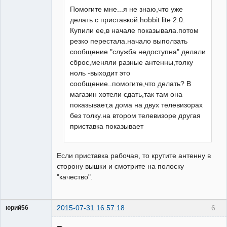
Помогите мне...я не знаю,что уже
делать с приставкой.hobbit lite 2.0.
Купили ее,в начале показывала.потом
резко перестала.начало выползать
сообщение "служба недоступна".делали
сброс,меняли разные антенны,толку
ноль -выходит это
сообщение..помогите,что делать? В
магазин хотели сдать,так там она
показывает,а дома на двух телевизорах
без толку.на втором телевизоре другая
приставка показывает
Если приставка рабочая, то крутите антенну в
сторону вышки и смотрите на полоску
"качество".
2015-07-31 16:57:18
6
юрий56
Модератор