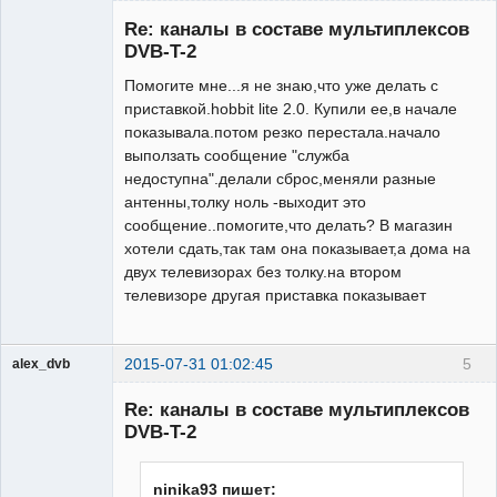
Участник
Re: каналы в составе мультиплексов
Неактивен
DVB-T-2
Помогите мне...я не знаю,что уже делать с
приставкой.hobbit lite 2.0. Купили ее,в начале
показывала.потом резко перестала.начало
выползать сообщение "служба
недоступна".делали сброс,меняли разные
антенны,толку ноль -выходит это
сообщение..помогите,что делать? В магазин
хотели сдать,так там она показывает,а дома на
двух телевизорах без толку.на втором
телевизоре другая приставка показывает
2015-07-31 01:02:45
5
alex_dvb
Re: каналы в составе мультиплексов
DVB-T-2
Администратор
ninika93 пишет:
Неактивен