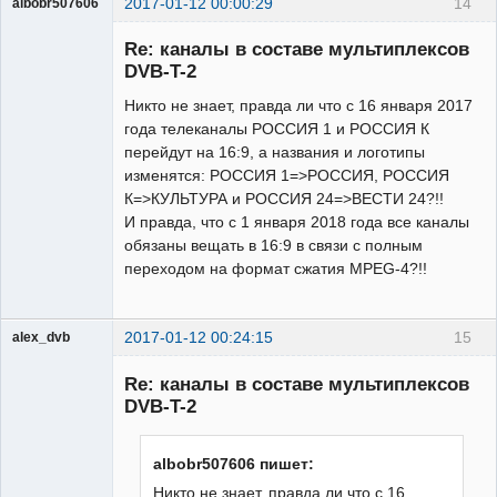
2017-01-12 00:00:29
14
albobr507606
Участник
Re: каналы в составе мультиплексов
Неактивен
DVB-T-2
Никто не знает, правда ли что с 16 января 2017
года телеканалы РОССИЯ 1 и РОССИЯ К
перейдут на 16:9, а названия и логотипы
изменятся: РОССИЯ 1=>РОССИЯ, РОССИЯ
К=>КУЛЬТУРА и РОССИЯ 24=>ВЕСТИ 24?!!
И правда, что с 1 января 2018 года все каналы
обязаны вещать в 16:9 в связи с полным
переходом на формат сжатия MPEG-4?!!
2017-01-12 00:24:15
15
alex_dvb
Re: каналы в составе мультиплексов
DVB-T-2
Администратор
albobr507606 пишет:
Неактивен
Никто не знает, правда ли что с 16