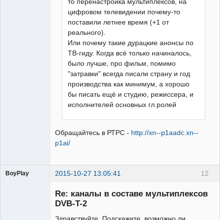
то перенастройка мультиплексов, на
цифровом телевидении почему-то
поставили летнее время (+1 от
реального).
Или почему такие дурацкие анонсы по
ТВ-гиду. Когда всё только начиналось,
было лучше, про фильм, помимо
"затравки" всегда писали страну и год
производства как минимум, а хорошо
бы писать ещё и студию, режиссера, и
исполнителей основных гл.ролей
Обращайтесь в РТРС -
http://xn--p1aadc.xn--
p1ai/
2015-10-27 13:05:41
12
BoyPlay
Участник
Re: каналы в составе мультиплексов
Неактивен
DVB-T-2
Здравствуйте. Подскажите, возможно ли