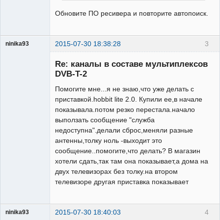
Обновите ПО ресивера и повторите автопоиск.
2015-07-30 18:38:28
3
ninika93
Участник
Re: каналы в составе мультиплексов
Неактивен
DVB-T-2
Помогите мне...я не знаю,что уже делать с
приставкой.hobbit lite 2.0. Купили ее,в начале
показывала.потом резко перестала.начало
выползать сообщение "служба
недоступна".делали сброс,меняли разные
антенны,толку ноль -выходит это
сообщение..помогите,что делать? В магазин
хотели сдать,так там она показывает,а дома на
двух телевизорах без толку.на втором
телевизоре другая приставка показывает
2015-07-30 18:40:03
4
ninika93