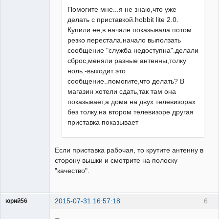
Помогите мне...я не знаю,что уже
делать с приставкой.hobbit lite 2.0.
Купили ее,в начале показывала.потом
резко перестала.начало выползать
сообщение "служба недоступна".делали
сброс,меняли разные антенны,толку
ноль -выходит это
сообщение..помогите,что делать? В
магазин хотели сдать,так там она
показывает,а дома на двух телевизорах
без толку.на втором телевизоре другая
приставка показывает
Если приставка рабочая, то крутите антенну в
сторону вышки и смотрите на полоску
"качество".
2015-07-31 16:57:18
6
юрий56
Модератор