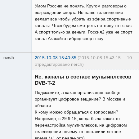
Умом Россию не понять. Кругом разговоры о
возрождении спорта.Но наше телевидение
делает все чтобы убрать из эфира спортивные
каналы. Чтож будем смотреть пятницу тнт спас.
А спорт только за деньги. Россия2 уже не спорт
канал.Акакойто гибрид спорт шоу.
2015-10-08 15:40:35
(2015-10-08 15:43:15
10
nerch
отредактировано nerch)
Участник
Re: каналы в составе мультиплексов
Неактивен
DVB-T-2
Подскажите, а какая организация вообще
организует цифровое вещание? В Москве и
области.
К кому можно обращаться с вопросами?
Например, с 29.9.15, когда была какая-то
перенастройка мультиплексов, на цифровом
телевидении почему-то поставили летнее
время (+1 от реального).