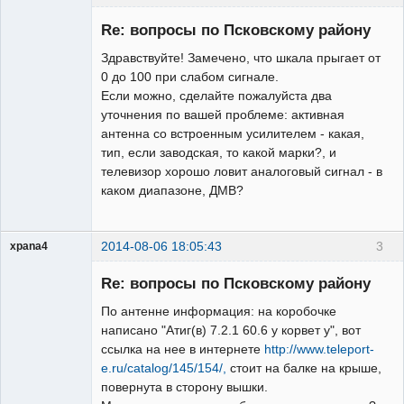
Re: вопросы по Псковскому району
Здравствуйте! Замечено, что шкала прыгает от
Модератор
0 до 100 при слабом сигнале.
Если можно, сделайте пожалуйста два
Неактивен
уточнения по вашей проблеме: активная
антенна со встроенным усилителем - какая,
тип, если заводская, то какой марки?, и
телевизор хорошо ловит аналоговый сигнал - в
каком диапазоне, ДМВ?
2014-08-06 18:05:43
3
xpana4
Участник
Re: вопросы по Псковскому району
Неактивен
По антенне информация: на коробочке
написано "Атиг(в) 7.2.1 60.6 у корвет у", вот
ссылка на нее в интернете
http://www.teleport-
e.ru/catalog/145/154/,
стоит на балке на крыше,
повернута в сторону вышки.