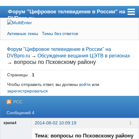
Форум "Цифровое телевидение в России" на
DVBpro.ru
Форум
Активные темы
Темы без ответов
Сайт DVBpro.ru
Поиск
Форум "Цифровое телевидение в России" на
DVBpro.ru
→
Обсуждение вещания ЦЭТВ в регионах
Регистрация
→
вопросы по Псковскому району
Вход
Страницы
1
Чтобы отправить ответ, вы должны
войти
или
зарегистрироваться
РСС
Сообщений 4
2014-08-02 10:09:19
1
xpana4
Участник
Тема: вопросы по Псковскому району
Неактивен