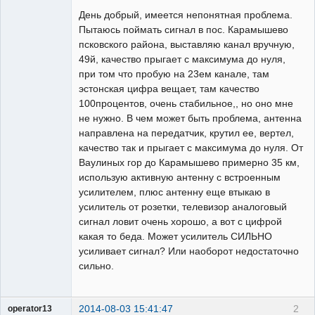
День добрый, имеется непонятная проблема.
Пытаюсь поймать сигнал в пос. Карамышево
псковского района, выставляю канал вручную,
49й, качество прыгает с максимума до нуля,
при том что пробую на 23ем канале, там
эстонская цифра вещает, там качество
100процентов, очень стабильное,, но оно мне
не нужно. В чем может быть проблема, антенна
направлена на передатчик, крутил ее, вертел,
качество так и прыгает с максимума до нуля. От
Ваулиных гор до Карамышево примерно 35 км,
использую активную антенну с встроенным
усилителем, плюс антенну еще втыкаю в
усилитель от розетки, телевизор аналоговый
сигнал ловит очень хорошо, а вот с цифрой
какая то беда. Может усилитель СИЛЬНО
усиливает сигнал? Или наоборот недостаточно
сильно.
2014-08-03 15:41:47
2
operator13