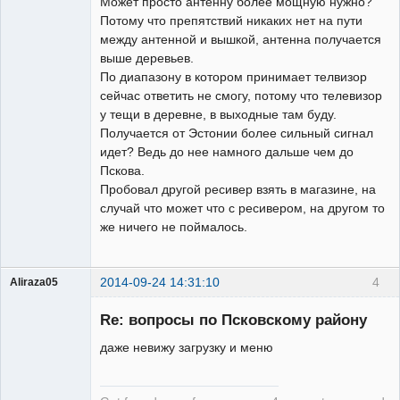
Может просто антенну более мощную нужно?
Потому что препятствий никаких нет на пути
между антенной и вышкой, антенна получается
выше деревьев.
По диапазону в котором принимает телвизор
сейчас ответить не смогу, потому что телевизор
у тещи в деревне, в выходные там буду.
Получается от Эстонии более сильный сигнал
идет? Ведь до нее намного дальше чем до
Пскова.
Пробовал другой ресивер взять в магазине, на
случай что может что с ресивером, на другом то
же ничего не поймалось.
2014-09-24 14:31:10
4
Aliraza05
Участник
Re: вопросы по Псковскому району
Неактивен
даже невижу загрузку и меню