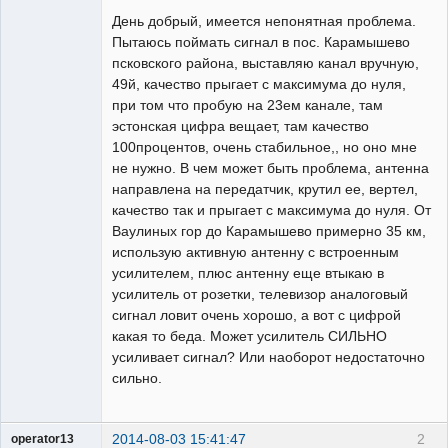
День добрый, имеется непонятная проблема.
Пытаюсь поймать сигнал в пос. Карамышево
псковского района, выставляю канал вручную,
49й, качество прыгает с максимума до нуля,
при том что пробую на 23ем канале, там
эстонская цифра вещает, там качество
100процентов, очень стабильное,, но оно мне
не нужно. В чем может быть проблема, антенна
направлена на передатчик, крутил ее, вертел,
качество так и прыгает с максимума до нуля. От
Ваулиных гор до Карамышево примерно 35 км,
использую активную антенну с встроенным
усилителем, плюс антенну еще втыкаю в
усилитель от розетки, телевизор аналоговый
сигнал ловит очень хорошо, а вот с цифрой
какая то беда. Может усилитель СИЛЬНО
усиливает сигнал? Или наоборот недостаточно
сильно.
2014-08-03 15:41:47
2
operator13