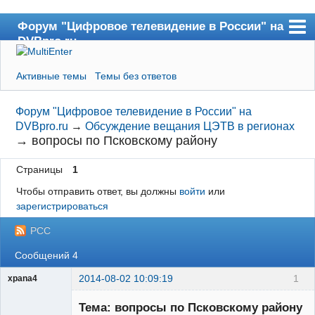
Форум "Цифровое телевидение в России" на
DVBpro.ru
Форум
Активные темы
Темы без ответов
Сайт DVBpro.ru
Поиск
Форум "Цифровое телевидение в России" на
DVBpro.ru
→
Обсуждение вещания ЦЭТВ в регионах
Регистрация
→
вопросы по Псковскому району
Вход
Страницы
1
Чтобы отправить ответ, вы должны
войти
или
зарегистрироваться
РСС
Сообщений 4
2014-08-02 10:09:19
1
xpana4
Участник
Тема: вопросы по Псковскому району
Неактивен