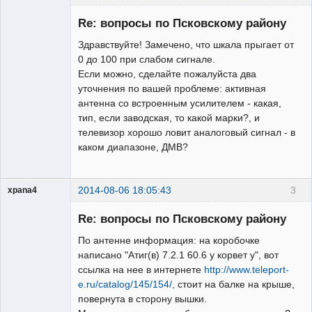
Re: вопросы по Псковскому району
Здравствуйте! Замечено, что шкала прыгает от
Модератор
0 до 100 при слабом сигнале.
Если можно, сделайте пожалуйста два
Неактивен
уточнения по вашей проблеме: активная
антенна со встроенным усилителем - какая,
тип, если заводская, то какой марки?, и
телевизор хорошо ловит аналоговый сигнал - в
каком диапазоне, ДМВ?
2014-08-06 18:05:43
3
xpana4
Участник
Re: вопросы по Псковскому району
Неактивен
По антенне информация: на коробочке
написано "Атиг(в) 7.2.1 60.6 у корвет у", вот
ссылка на нее в интернете
http://www.teleport-
e.ru/catalog/145/154/,
стоит на балке на крыше,
повернута в сторону вышки.