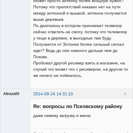
Может просто антенну более мощную нужно?
Потому что препятствий никаких нет на пути
между антенной и вышкой, антенна получается
выше деревьев.
По диапазону в котором принимает телвизор
сейчас ответить не смогу, потому что телевизор
у тещи в деревне, в выходные там буду.
Получается от Эстонии более сильный сигнал
идет? Ведь до нее намного дальше чем до
Пскова.
Пробовал другой ресивер взять в магазине, на
случай что может что с ресивером, на другом то
же ничего не поймалось.
2014-09-24 14:31:10
4
Aliraza05
Участник
Re: вопросы по Псковскому району
Неактивен
даже невижу загрузку и меню