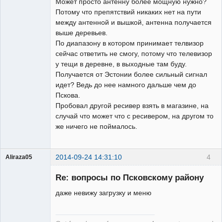
Может просто антенну более мощную нужно?
Потому что препятствий никаких нет на пути
между антенной и вышкой, антенна получается
выше деревьев.
По диапазону в котором принимает телвизор
сейчас ответить не смогу, потому что телевизор
у тещи в деревне, в выходные там буду.
Получается от Эстонии более сильный сигнал
идет? Ведь до нее намного дальше чем до
Пскова.
Пробовал другой ресивер взять в магазине, на
случай что может что с ресивером, на другом то
же ничего не поймалось.
2014-09-24 14:31:10
4
Aliraza05
Участник
Re: вопросы по Псковскому району
Неактивен
даже невижу загрузку и меню