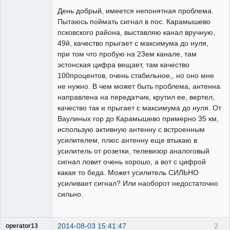
День добрый, имеется непонятная проблема.
Пытаюсь поймать сигнал в пос. Карамышево
псковского района, выставляю канал вручную,
49й, качество прыгает с максимума до нуля,
при том что пробую на 23ем канале, там
эстонская цифра вещает, там качество
100процентов, очень стабильное,, но оно мне
не нужно. В чем может быть проблема, антенна
направлена на передатчик, крутил ее, вертел,
качество так и прыгает с максимума до нуля. От
Ваулиных гор до Карамышево примерно 35 км,
использую активную антенну с встроенным
усилителем, плюс антенну еще втыкаю в
усилитель от розетки, телевизор аналоговый
сигнал ловит очень хорошо, а вот с цифрой
какая то беда. Может усилитель СИЛЬНО
усиливает сигнал? Или наоборот недостаточно
сильно.
2014-08-03 15:41:47
2
operator13