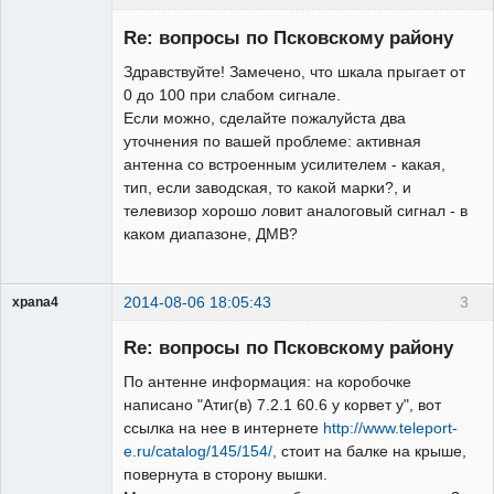
Re: вопросы по Псковскому району
Здравствуйте! Замечено, что шкала прыгает от
Модератор
0 до 100 при слабом сигнале.
Если можно, сделайте пожалуйста два
Неактивен
уточнения по вашей проблеме: активная
антенна со встроенным усилителем - какая,
тип, если заводская, то какой марки?, и
телевизор хорошо ловит аналоговый сигнал - в
каком диапазоне, ДМВ?
2014-08-06 18:05:43
3
xpana4
Участник
Re: вопросы по Псковскому району
Неактивен
По антенне информация: на коробочке
написано "Атиг(в) 7.2.1 60.6 у корвет у", вот
ссылка на нее в интернете
http://www.teleport-
e.ru/catalog/145/154/,
стоит на балке на крыше,
повернута в сторону вышки.