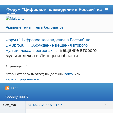
Форум "Цифровое телевидение в России" на
DVBpro.ru
Форум
Активные темы
Темы без ответов
Сайт DVBpro.ru
Поиск
Форум "Цифровое телевидение в России" на
DVBpro.ru
→
Обсуждение вещания второго
Регистрация
→
Вещание второго
мультиплекса в регионах
мультиплекса в Липецкой области
Вход
Страницы
1
Чтобы отправить ответ, вы должны
войти
или
зарегистрироваться
РСС
Сообщений 5
2014-03-17 16:43:17
1
alex_dvb