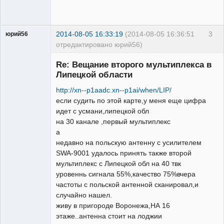
2014-08-05 16:33:19
(2014-08-05 16:36:51
3
юрий56
отредактировано юрий56)
Модератор
Re: Вещание второго мультиплекса в
Неактивен
Липецкой области
http://xn--p1aadc.xn--p1ai/when/LIP/
если судить по этой карте,у меня еще цифра
идет с усмани,липецкой обл
на 30 канале ,первый мультиплекс
а
недавно на польскую антенну с усилителем
SWA-9001 удалось принять также второй
мультиплекс с Липецкой обл на 40 твк
уровеннь сигнала 55%,качество 75%вчера
частоты с польской антенной сканировал,и
случайно нашел.
живу в пригороде Воронежа,НА 16
этаже..антенна стоит на лоджии