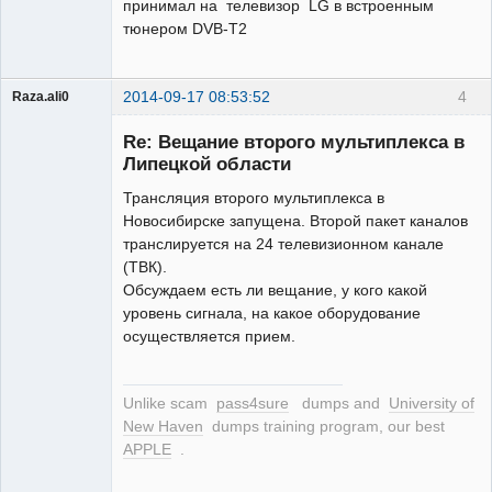
принимал на телевизор LG в встроенным
тюнером DVB-T2
2014-09-17 08:53:52
4
Raza.ali0
Участник
Re: Вещание второго мультиплекса в
Неактивен
Липецкой области
Трансляция второго мультиплекса в
Новосибирске запущена. Второй пакет каналов
транслируется на 24 телевизионном канале
(ТВК).
Обсуждаем есть ли вещание, у кого какой
уровень сигнала, на какое оборудование
осуществляется прием.
Unlike scam
pass4sure
dumps and
University of
New Haven
dumps training program, our best
APPLE
.