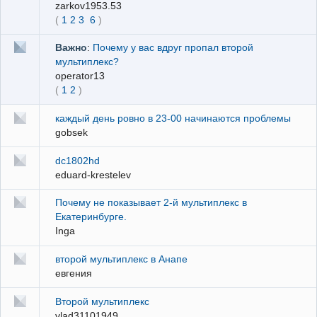
zarkov1953.53
(
1
2
3
6
)
Важно
:
Почему у вас вдруг пропал второй
мультиплекс?
operator13
(
1
2
)
каждый день ровно в 23-00 начинаются проблемы
gobsek
dc1802hd
eduard-krestelev
Почему не показывает 2-й мультиплекс в
Екатеринбурге.
Inga
второй мультиплекс в Анапе
евгения
Второй мультиплекс
vlad31101949