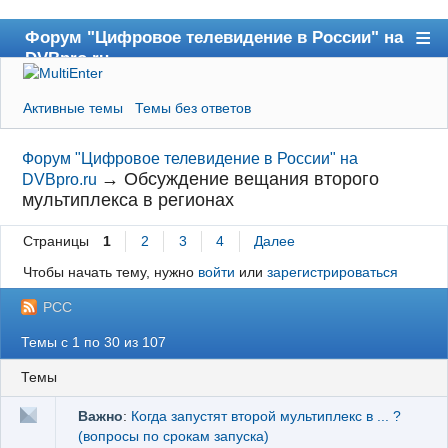
Форум "Цифровое телевидение в России" на
DVBpro.ru
Форум
Активные темы
Темы без ответов
Сайт DVBpro.ru
Поиск
Форум "Цифровое телевидение в России" на
→
Обсуждение вещания второго
DVBpro.ru
Регистрация
мультиплекса в регионах
Вход
Страницы
1
2
3
4
Далее
Чтобы начать тему, нужно
войти
или
зарегистрироваться
РСС
Темы с 1 по 30 из 107
Темы
Важно
:
Когда запустят второй мультиплекс в ... ?
(вопросы по срокам запуска)