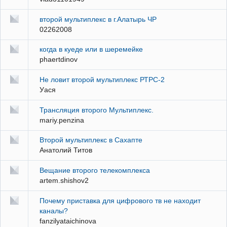
второй мультиплекс в г.Алатырь ЧР
02262008
когда в куеде или в шеремейке
phaertdinov
Не ловит второй мультиплекс РТРС-2
Уася
Трансляция второго Мультиплекс.
mariy.penzina
Второй мультиплекс в Сахапте
Анатолий Титов
Вещание второго телекомплекса
artem.shishov2
Почему приставка для цифрового тв не находит
каналы?
fanzilyataichinova