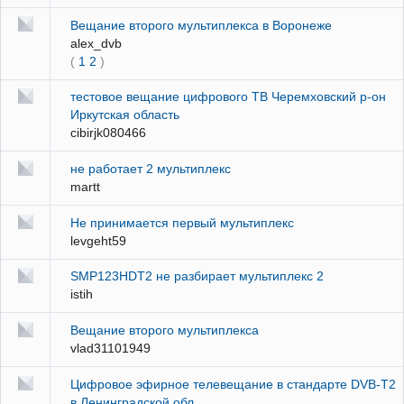
Вещание второго мультиплекса в Воронеже
alex_dvb
(
1
2
)
тестовое вещание цифрового ТВ Черемховский р-он
Иркутская область
cibirjk080466
не работает 2 мультиплекс
martt
Не принимается первый мультиплекс
levgeht59
SMP123HDT2 не разбирает мультиплекс 2
istih
Вещание второго мультиплекса
vlad31101949
Цифровое эфирное телевещание в стандарте DVB-T2
в Ленинградской обл.