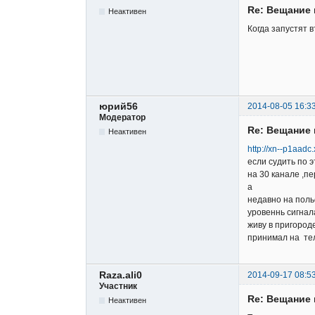
Re: Вещание 
Неактивен
Когда запустят 
юрий56
2014-08-05 16:3
Модератор
Re: Вещание 
Неактивен
http://xn--p1aadc
если судить по 
на 30 канале ,п
а
недавно на поль
уровеннь сигнал
живу в пригород
принимал на те
Raza.ali0
2014-09-17 08:5
Участник
Re: Вещание 
Неактивен