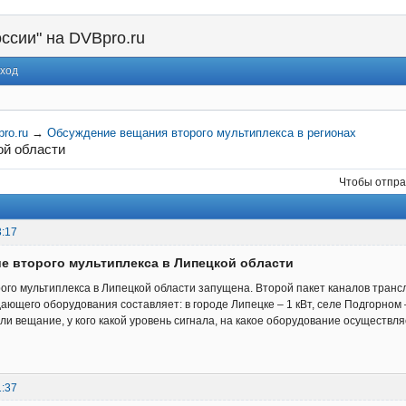
ссии" на DVBpro.ru
ход
ro.ru
→
Обсуждение вещания второго мультиплекса в регионах
ой области
Чтобы отпра
3:17
е второго мультиплекса в Липецкой области
ого мультиплекса в Липецкой области запущена. Второй пакет каналов транс
ющего оборудования составляет: в городе Липецке – 1 кВт, селе Подгорном – 
ли вещание, у кого какой уровень сигнала, на какое оборудование осуществля
1:37