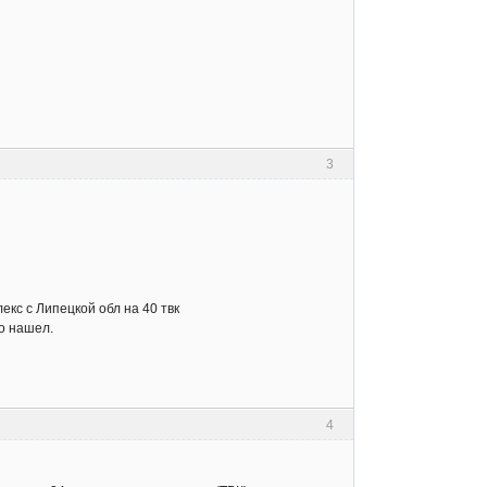
3
кс с Липецкой обл на 40 твк
о нашел.
4