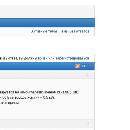
Активные темы
Темы без ответов
вить ответ, вы должны
войти
или
зарегистрироваться
РСС
1
лируется на 40-ом телевизионном канале (ТВК).
50 Вт и городе Усмани – 0,5 кВт.
ется прием.
2