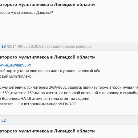
второго мультиплекса в Липецкой области
второй мультиплекс в Данкове?
3:19
(2014-08-05 16:36:51 отредактировано юрий56)
второго мультиплекса в Липецкой области
.xn--p1ai/when/LIP/
этой карте,у меня еще цифра идет с усмани,липецкой обл
ервый мультиплекс
скую антенну с усилителем SWA-9001 удалось принять также второй мультипле
а 55%,качество 75%вчера частоты с польской антенной сканировал,и случайн
е Воронежа,НА 16 этаже..антенна стоит на лоджии
левизор LG в встроенным тюнером DVB-T2
3:52
второго мультиплекса в Липецкой области