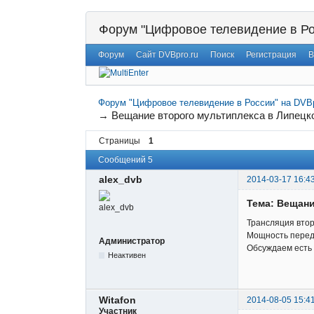
Форум "Цифровое телевидение в Ро
Форум
Сайт DVBpro.ru
Поиск
Регистрация
В
Форум "Цифровое телевидение в России" на DVBp
→
Вещание второго мультиплекса в Липецк
Страницы
1
Сообщений 5
alex_dvb
2014-03-17 16:4
Тема: Вещани
Трансляция втор
Мощность переда
Администратор
Обсуждаем есть 
Неактивен
Witafon
2014-08-05 15:4
Участник