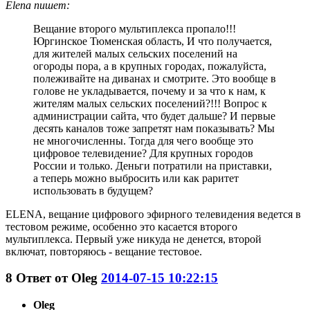
Elena пишет:
Вещание второго мультиплекса пропало!!!
Юргинское Тюменская область, И что получается,
для жителей малых сельских поселений на
огороды пора, а в крупных городах, пожалуйста,
полеживайте на диванах и смотрите. Это вообще в
голове не укладывается, почему и за что к нам, к
жителям малых сельских поселений?!!! Вопрос к
администрации сайта, что будет дальше? И первые
десять каналов тоже запретят нам показывать? Мы
не многочисленны. Тогда для чего вообще это
цифровое телевидение? Для крупных городов
России и только. Деньги потратили на приставки,
а теперь можно выбросить или как раритет
использовать в будущем?
ELENA, вещание цифрового эфирного телевидения ведется в
тестовом режиме, особенно это касается второго
мультиплекса. Первый уже никуда не денется, второй
включат, повторяюсь - вещание тестовое.
8
Ответ от
Oleg
2014-07-15 10:22:15
Oleg