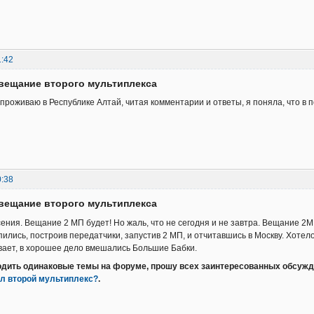
1:42
вещание второго мультиплекса
 проживаю в Республике Алтай, читая комментарии и ответы, я поняла, что в 
0:38
вещание второго мультиплекса
сения. Вещание 2 МП будет! Но жаль, что не сегодня и не завтра. Вещание 2
ились, построив передатчики, запустив 2 МП, и отчитавшись в Москву. Хотел
ывает, в хорошее дело вмешались Большие Бабки.
лодить одинаковые темы на форуме, прошу всех заинтересованных обсужд
ал второй мультиплекс?
.