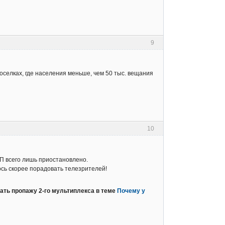
9
поселках, где населения меньше, чем 50 тыс. вещания
10
МП всего лишь приостановлено.
ось скорее порадовать телезрителей!
ать пропажу 2-го мультиплекса в теме
Почему у