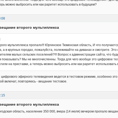
перь можно выбросить или как раритет использовать в будущем?
0:08
вещание второго мультиплекса
:
рого мультиплекса пропало!!! Юргинское Тюменская область, И что получаетс
, а в крупных городах, пожалуйста, полеживайте на диванах и смотрите. Это 
 жителям малых сельских поселений?!!! Вопрос к администрации сайта, что б
м показывать? Мы не многочисленны. Тогда для чего вообще это цифровое тел
атили на приставки, а теперь можно выбросить или как раритет использовать
цифрового эфирного телевидения ведется в тестовом режиме, особенно это 
рой включат, повторяюсь - вещание тестовое.
2:15
вещание второго мультиплекса
годская область, население 350 000, вчера (14 июля) вечером пропало вещани