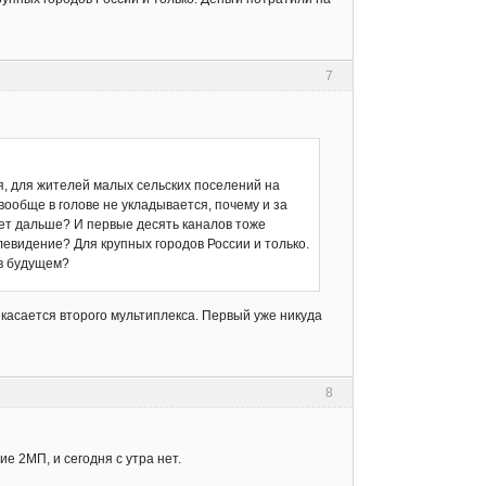
7
я, для жителей малых сельских поселений на
вообще в голове не укладывается, почему и за
удет дальше? И первые десять каналов тоже
евидение? Для крупных городов России и только.
 в будущем?
касается второго мультиплекса. Первый уже никуда
8
е 2МП, и сегодня с утра нет.