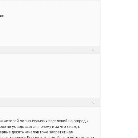
ен.
5
6
для жителей малых сельских поселений на огороды
ве не укладывается, почему и за что к нам, к
первые десять каналов тоже запретят нам
упных городов России и только. Деньги потратили на