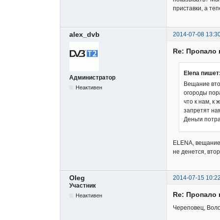
приставки, а те
alex_dvb
2014-07-08 13:3
Re: Пропало 
Elena пишет
Администратор
Вещание вто
Неактивен
огороды пора
что к нам, к
запретят на
Деньги потр
ELENA, вещание 
не денется, вто
Oleg
2014-07-15 10:2
Участник
Re: Пропало 
Неактивен
Череповец, Воло