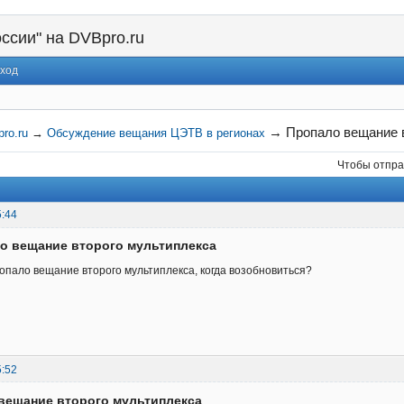
ссии" на DVBpro.ru
ход
→
Пропало вещание 
ro.ru
→
Обсуждение вещания ЦЭТВ в регионах
Чтобы отпра
5:44
о вещание второго мультиплекса
опало вещание второго мультиплекса, когда возобновиться?
5:52
вещание второго мультиплекса