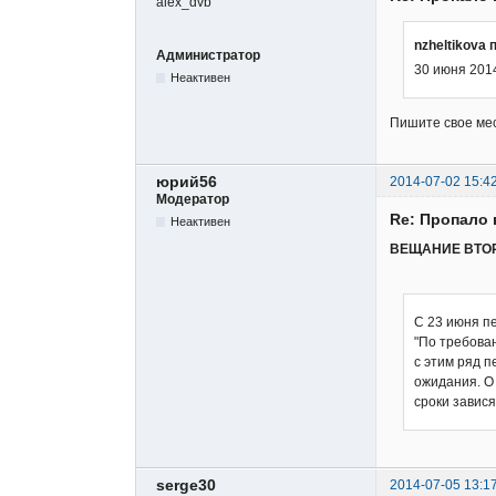
nzheltikova 
Администратор
30 июня 201
Неактивен
Пишите свое ме
юрий56
2014-07-02 15:4
Модератор
Re: Пропало 
Неактивен
ВЕЩАНИЕ ВТОРО
С 23 июня п
"По требова
с этим ряд 
ожидания. О
сроки завис
serge30
2014-07-05 13:1