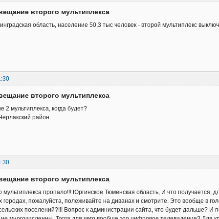
вещание второго мультиплекса
нинградская область, население 50,3 тыс человек - второй мультиплекс выключ
1:30
вещание второго мультиплекса
 2 мультиплекса, когда будет?
Черлакский район.
4:30
вещание второго мультиплекса
 мультиплекса пропало!!! Юргинское Тюменская область, И что получается, 
х городах, пожалуйста, полеживайте на диванах и смотрите. Это вообще в голо
ельских поселений?!!! Вопрос к администрации сайта, что будет дальше? И 
не многочисленны. Тогда для чего вообще это цифровое телевидение? Для кр