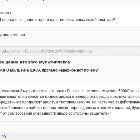
пишет:
4 пропало вещание второго мультиплекса, когда возобновиться?
стоположение.
2:08
(2014-07-02 15:46:38 отредактировано юрий56)
вещание второго мультиплекса
ГО МУЛЬТИПЛЕКСА пропало наверное вот почему
ередатчики 2 мультиплекса, в городах России с населением менее 50000 чело
нию вещателей вносятся корректировки в очередность ввода в эксплуатацию о
передатчиков продолжит работу в тестовом режиме, но часть уже задействов
 возобновлении работы передатчиков, переведенных в режим ожидания, буд
ят от согласования очередности ввода со стороны вещателей"
7:00