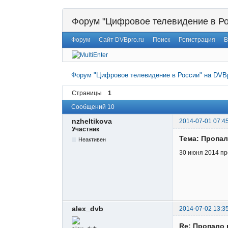
Форум "Цифровое телевидение в Ро
Форум
Сайт DVBpro.ru
Поиск
Регистрация
В
Форум "Цифровое телевидение в России" на DVBp
Страницы
1
Сообщений 10
nzheltikova
2014-07-01 07:4
Участник
Тема: Пропал
Неактивен
30 июня 2014 пр
alex_dvb
2014-07-02 13:3
Re: Пропало 