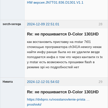
HW версия:JN7T01.836.D1301.V1.1
2024-12-09 22:51:01
28
serzh-serega
Участник
Re: не прошивается D-Color 1301HD
Неактивен
как востановить приставку на mstar 7t01
спомощью програматора ch341A немогу некак
найти инфу ранше была но ее удалили везде
поподается инфа о том что через кантакти rx tx
у mstar есть возможность прошивки flash в
режиме spi но подробностей нет
2024-12-12 01:54:02
29
Никита
Модератор
Re: не прошивается D-Color 1301HD
Неактивен
https://dvbpro.ru/vosstanovlenie-prista …
proshivki/