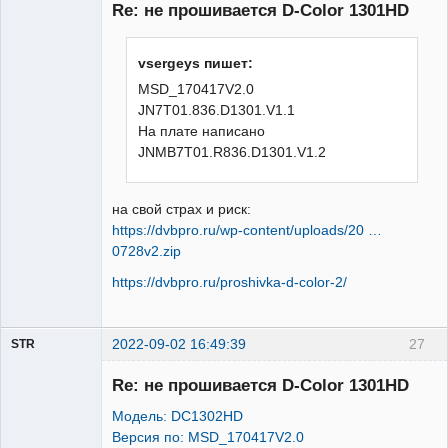
Re: не прошивается D-Color 1301HD
Неактивен
vsergeys пишет:
MSD_170417V2.0
JN7T01.836.D1301.V1.1
На плате написано
JNMB7T01.R836.D1301.V1.2
на свой страх и риск:
https://dvbpro.ru/wp-content/uploads/20 …
0728v2.zip
https://dvbpro.ru/proshivka-d-color-2/
2022-09-02 16:49:39
27
STR
Участник
Re: не прошивается D-Color 1301HD
Неактивен
Модель: DC1302HD
Версия по: MSD_170417V2.0