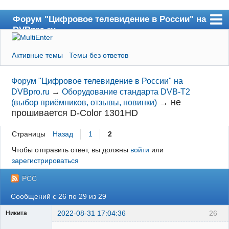
Форум "Цифровое телевидение в России" на
DVBpro.ru
Форум
Активные темы
Темы без ответов
Сайт DVBpro.ru
Поиск
Форум "Цифровое телевидение в России" на
DVBpro.ru
→
Оборудование стандарта DVB-T2
Регистрация
→
не
(выбор приёмников, отзывы, новинки)
прошивается D-Color 1301HD
Вход
Страницы
Назад
1
2
Чтобы отправить ответ, вы должны
войти
или
зарегистрироваться
РСС
Сообщений с 26 по 29 из 29
2022-08-31 17:04:36
26
Никита
Модератор