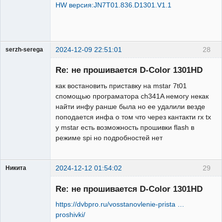
HW версия:JN7T01.836.D1301.V1.1
2024-12-09 22:51:01
28
serzh-serega
Участник
Re: не прошивается D-Color 1301HD
Неактивен
как востановить приставку на mstar 7t01
спомощью програматора ch341A немогу некак
найти инфу ранше была но ее удалили везде
поподается инфа о том что через кантакти rx tx
у mstar есть возможность прошивки flash в
режиме spi но подробностей нет
2024-12-12 01:54:02
29
Никита
Модератор
Re: не прошивается D-Color 1301HD
Неактивен
https://dvbpro.ru/vosstanovlenie-prista …
proshivki/