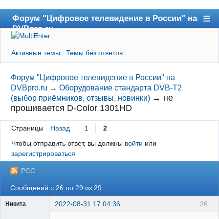
Форум "Цифровое телевидение в России" на
DVBpro.ru
Форум
Активные темы
Темы без ответов
Сайт DVBpro.ru
Поиск
Форум "Цифровое телевидение в России" на
DVBpro.ru
→
Оборудование стандарта DVB-T2
Регистрация
→
не
(выбор приёмников, отзывы, новинки)
прошивается D-Color 1301HD
Вход
Страницы
Назад
1
2
Чтобы отправить ответ, вы должны
войти
или
зарегистрироваться
РСС
Сообщений с 26 по 29 из 29
2022-08-31 17:04:36
26
Никита
Модератор