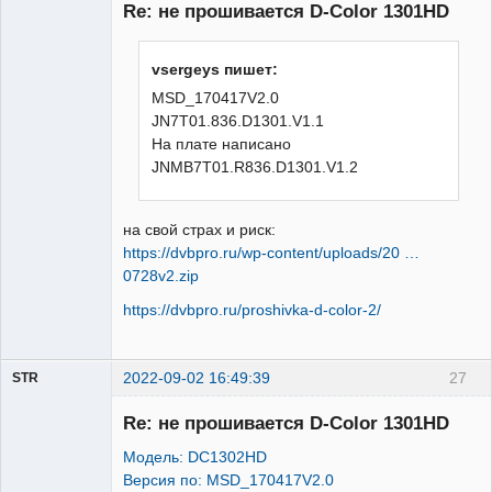
Re: не прошивается D-Color 1301HD
Неактивен
vsergeys пишет:
MSD_170417V2.0
JN7T01.836.D1301.V1.1
На плате написано
JNMB7T01.R836.D1301.V1.2
на свой страх и риск:
https://dvbpro.ru/wp-content/uploads/20 …
0728v2.zip
https://dvbpro.ru/proshivka-d-color-2/
2022-09-02 16:49:39
27
STR
Участник
Re: не прошивается D-Color 1301HD
Неактивен
Модель: DC1302HD
Версия по: MSD_170417V2.0