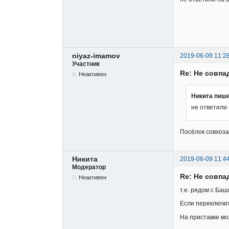
niyaz-imamov
2019-06-09 11:2
Участник
Re: Не совпа
Неактивен
Никита пише
не ответили 
Посёлок совхоза
Никита
2019-06-09 11:4
Модератор
Re: Не совпа
Неактивен
т.е. рядом с Баш
Если переключит
На приставке мо