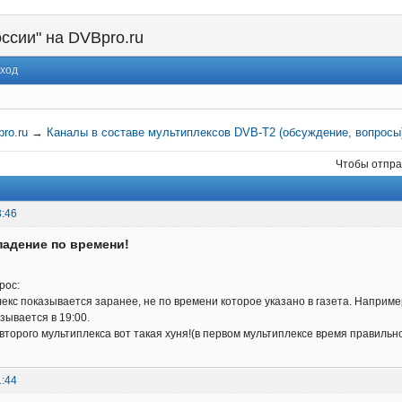
ссии" на DVBpro.ru
ход
ro.ru
→
Каналы в составе мультиплексов DVB-T2 (обсуждение, вопросы
Чтобы отпра
3:46
падение по времени!
рос:
екс показывается заранее, не по времени которое указано в газета. Наприме
зывается в 19:00.
 второго мультиплекса вот такая хуня!(в первом мультиплексе время правильн
1:44