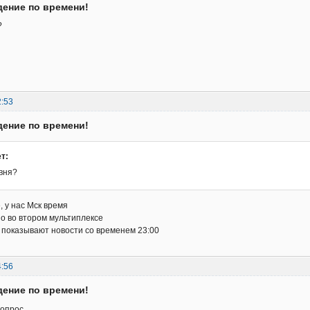
дение по времени!
?
2:53
дение по времени!
т:
евня?
, у нас Мск время
о во втором мультиплексе
в показывают новости со временем 23:00
4:56
дение по времени!
вопрос.