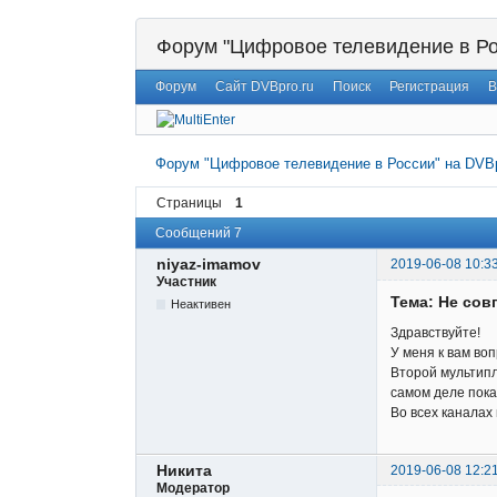
Форум "Цифровое телевидение в Ро
Форум
Сайт DVBpro.ru
Поиск
Регистрация
В
Форум "Цифровое телевидение в России" на DVBp
Страницы
1
Сообщений 7
niyaz-imamov
2019-06-08 10:3
Участник
Тема: Не сов
Неактивен
Здравствуйте!
У меня к вам воп
Второй мультипл
самом деле пока
Во всех каналах
Никита
2019-06-08 12:2
Модератор