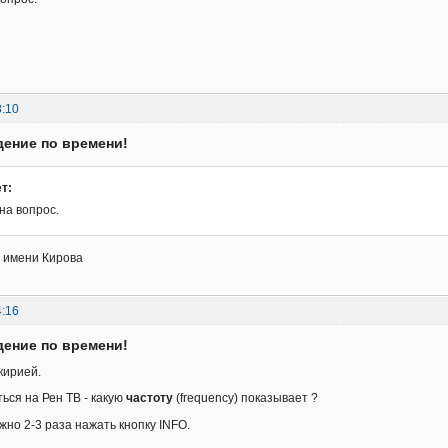
8:10
дение по времени!
т:
на вопрос.
 имени Кирова
4:16
дение по времени!
кирией.
ься на Рен ТВ - какую
частоту
(frequency) показывает ?
жно 2-3 раза нажать кнопку INFO.