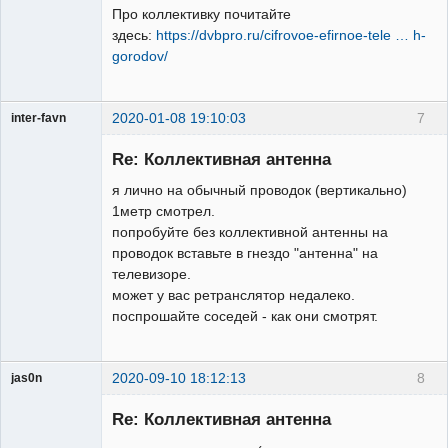
Про коллективку почитайте
здесь:
https://dvbpro.ru/cifrovoe-efirnoe-tele … h-
gorodov/
2020-01-08 19:10:03
7
inter-favn
Участник
Re: Коллективная антенна
Неактивен
я лично на обычный проводок (вертикально)
1метр смотрел.
попробуйте без коллективной антенны на
проводок вставьте в гнездо "антенна" на
телевизоре.
может у вас ретранслятор недалеко.
поспрошайте соседей - как они смотрят.
2020-09-10 18:12:13
8
jas0n
Re: Коллективная антенна