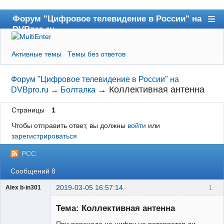
Форум "Цифровое телевидение в России" на
DVBpro.ru
Форум
Активные темы
Темы без ответов
Сайт DVBpro.ru
Поиск
Форум "Цифровое телевидение в России" на
→
Коллективная антенна
DVBpro.ru
→
Болталка
Регистрация
Страницы
1
Вход
Чтобы отправить ответ, вы должны
войти
или
зарегистрироваться
РСС
Сообщений 8
2019-03-05 16:57:14
1
Alex b-in301
Участник
Тема: Коллективная антенна
Неактивен
При переходе на цифру не потеряется ли