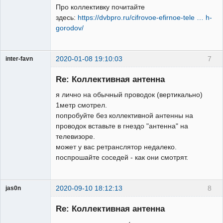
Про коллективку почитайте
здесь:
https://dvbpro.ru/cifrovoe-efirnoe-tele … h-
gorodov/
2020-01-08 19:10:03
7
inter-favn
Участник
Re: Коллективная антенна
Неактивен
я лично на обычный проводок (вертикально)
1метр смотрел.
попробуйте без коллективной антенны на
проводок вставьте в гнездо "антенна" на
телевизоре.
может у вас ретранслятор недалеко.
поспрошайте соседей - как они смотрят.
2020-09-10 18:12:13
8
jas0n
Re: Коллективная антенна