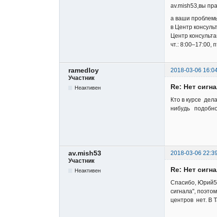
av.mish53,вы пр
а ваши проблемы
в Центр консуль
Центр консультац
чт.: 8:00–17:00, 
ramedloy
2018-03-06 16:0
Участник
Re: Нет сигн
Неактивен
Кто в курсе де
нибудь подобно
av.mish53
2018-03-06 22:3
Участник
Re: Нет сигн
Неактивен
Спасибо, Юрий56
сигнала", поэтом
центров нет. В 