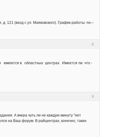
д. 121 (вход с ул. Маяковского). График работы: пн.–
8
 имеются в областных центрах. Имеется ли что -
9
ания. А вчера чуть ли не каждую минуту "нет
нулся на Ваш форум. В райцентрах, конечно, таких