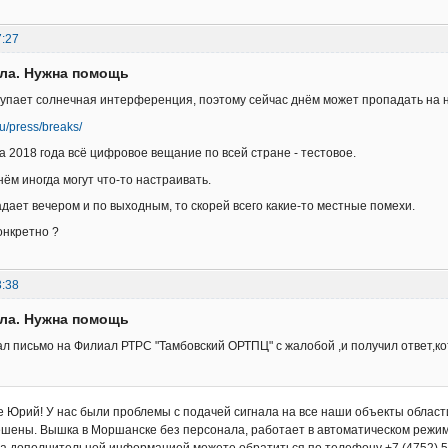
7:27
ала. Нужна помощь
ступает солнечная интерференция, поэтому сейчас днём может пропадать на н
.ru/press/breaks/
а 2018 года всё цифровое вещание по всей стране - тестовое.
нём иногда могут что-то настраивать.
адает вечером и по выходным, то скорей всего какие-то местные помехи.
онкретно ?
3:38
ала. Нужна помощь
ал письмо на Филиал РТРС "Тамбовский ОРТПЦ" с жалобой ,и получил ответ,к
 Юрий! У нас были проблемы с подачей сигнала на все наши объекты области
шены. Вышка в Моршанске без персонала, работает в автоматическом режим