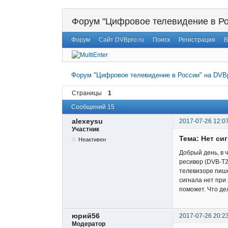
Форум "Цифровое телевидение в Ро
Форум
Сайт DVBpro.ru
Поиск
Регистрация
В
Форум "Цифровое телевидение в России" на DVBp
Страницы
1
Сообщений 15
alexeysu
2017-07-26 12:0
Участник
Тема: Нет си
Неактивен
Добрый день, в 
ресивер (DVB-T2
телевизоре пишет
сигнала нет при
поможет. Что де
юрий56
2017-07-26 20:2
Модератор