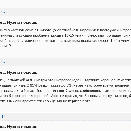
3:52
ала. Нужна помощь
иву в частном доме в г. Кирове (областной) в п. Дороничи и пользуюсь цифро
зникла следующая проблема, каждые 10-15 минут полностью пропадает сигна
ов ), через 5-7 минут появляется, а затем снова пропадает через 10-15 минут
блема?
1:57
ала. Нужна помощь
нск, Тамбовской обл. Смотрю это цифровое года 3. Картинка хорошая, качеств
падает сигнал. С 95% резко падает до 5%. Через некоторое время появляется(о
ень редкие дни бывает без пропаданий. Судя по сообщениям, такое явление
ышка близко, сигнал хороший. Может и правда, чтобы покупали спутниковое, 
ственных лиц прочтет эти сообщения-не верится в это.
3:14
ала. Нужна помощь