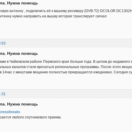
ала. Нужна помощь
ровую антенну , подключить её к вашему ресиверу (DVB-T2) DCOLOR DC1302
тенну нужно направить на вышку которая транслирует сигнал
3:53
ала. Нужна помощь
ами в Чайковском районе Пермского края больше года. В целом до недавнего
льных каналов стали врезаться региональные программы. После этого веща
в 14час с минутами вещание полностью прекращается ежедневно. Сегодня су
1:31
ала. Нужна помощь
u/press/breaks
асается любого спутникового приема.