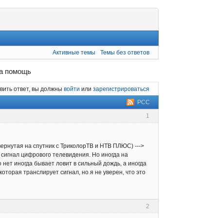
Активные темы
Темы без ответов
на помощь
вить ответ, вы должны
войти
или
зарегистрироваться
РСС
1
вернутая на спутник с ТриколорТВ и НТВ ПЛЮС) --->
сигнал цифрового телевидения. Но иногда на
о нет иногда бывает ловит в сильный дождь, а иногда
оторая транслирует сигнал, но я не уверен, что это
2