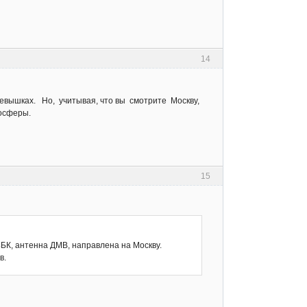
14
евышках. Но, учитывая, что вы смотрите Москву,
тосферы.
15
БК, антенна ДМВ, направлена на Москву.
в.