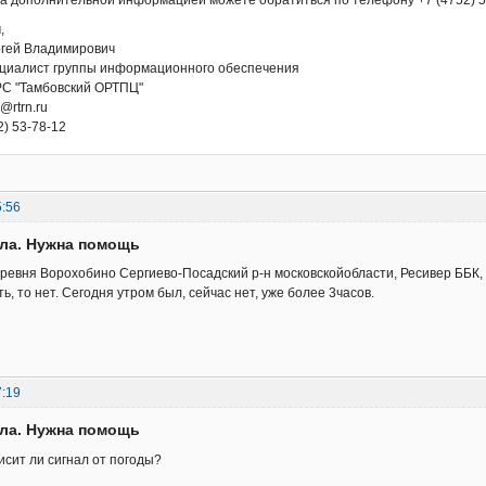
 За дополнительной информацией можете обратиться по телефону +7 (4752) 5
,
гей Владимирович
циалист группы информационного обеспечения
С "Тамбовский ОРТПЦ"
n@rtrn.ru
2) 53-78-12
5:56
ала. Нужна помощь
ревня Ворохобино Сергиево-Посадский р-н московскойобласти, Ресивер ББК,
ть, то нет. Сегодня утром был, сейчас нет, уже более 3часов.
7:19
ала. Нужна помощь
исит ли сигнал от погоды?