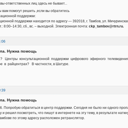
авы-ответственных лиц здесь не бывает...
 вам помогут решить ,если вы обратитесь
тационной поддержки:
ионной поддержки находится по адресу — 392018, г. Тамбов, ул. Мичуринская, 
пт.: 8:00–14:30, сб., вс. – выходной. Электронная почта:
ckp_tambov@rtrn.ru.
4:06
ала. Нужна помощь
ла? Центры консультационной поддержки цифрового эфирного телевидения
е в райцентрах? В частности, в Шатуре.
9:39
ала. Нужна помощь
. Попробую обратиться в центр поддержки. Сегодня не было ни одного пропад
у и решил посмотреть, что пишут в интернете на эту тему, в результате натк
Тамбове по этому адресу расположен ретранслятор.