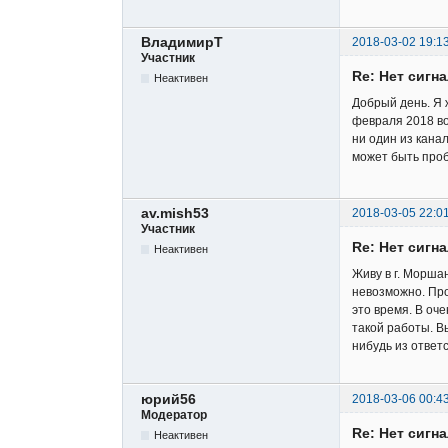
ВладимирТ
2018-03-02 19:1
Участник
Re: Нет сигн
Неактивен
Добрый день. Я ж
февраля 2018 во
ни один из канал
может быть про
av.mish53
2018-03-05 22:0
Участник
Re: Нет сигн
Неактивен
Живу в г. Морша
невозможно. Про
это время. В оч
такой работы. В
нибудь из ответ
юрий56
2018-03-06 00:4
Модератор
Re: Нет сигн
Неактивен