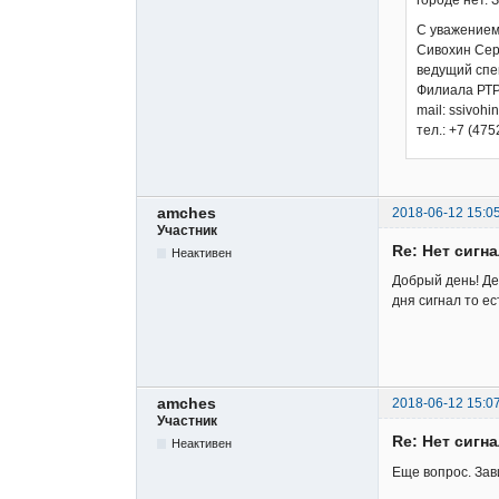
городе нет.
С уважением
Сивохин Сер
ведущий спе
Филиала РТР
mail: ssivohi
тел.: +7 (475
amches
2018-06-12 15:0
Участник
Re: Нет сигн
Неактивен
Добрый день! Де
дня сигнал то ес
amches
2018-06-12 15:0
Участник
Re: Нет сигн
Неактивен
Еще вопрос. Зав