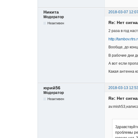
Никита
2018-03-07 12:0
Модератор
Re: Нет сигн
Неактивен
2 раза в год на
http://tambov.rtrs
Вообще, до конц
В рабочие дни д
А вот если проп
Какая антенна к
юрий56
2018-03-13 12:5
Модератор
Re: Нет сигн
Неактивен
av.mish53,напис
Здравствуйте
проблемы ре