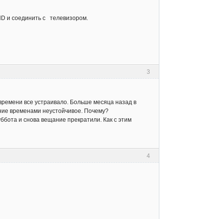
HD и соединить с телевизором.
3
 времени все устраивало. Больше месяца назад в
ние временами неустойчивое. Почему?
ббота и снова вещание прекратили. Как с этим
4