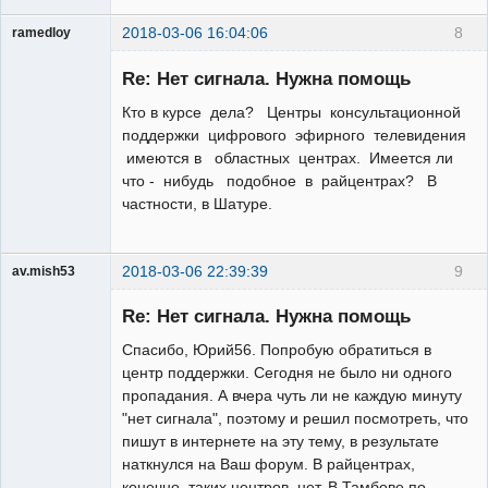
2018-03-06 16:04:06
8
ramedloy
Участник
Re: Нет сигнала. Нужна помощь
Неактивен
Кто в курсе дела? Центры консультационной
поддержки цифрового эфирного телевидения
имеются в областных центрах. Имеется ли
что - нибудь подобное в райцентрах? В
частности, в Шатуре.
2018-03-06 22:39:39
9
av.mish53
Участник
Re: Нет сигнала. Нужна помощь
Неактивен
Спасибо, Юрий56. Попробую обратиться в
центр поддержки. Сегодня не было ни одного
пропадания. А вчера чуть ли не каждую минуту
"нет сигнала", поэтому и решил посмотреть, что
пишут в интернете на эту тему, в результате
наткнулся на Ваш форум. В райцентрах,
конечно, таких центров нет. В Тамбове по