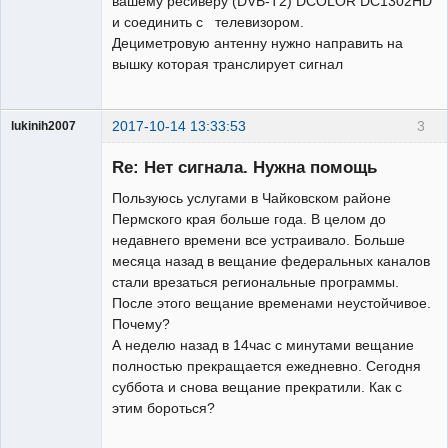
вашему ресиверу (DVB-T2) DCOLOR DC1302HD
и соединить с телевизором.
Дециметровую антенну нужно направить на
вышку которая транслирует сигнал
2017-10-14 13:33:53
3
lukinih2007
Участник
Re: Нет сигнала. Нужна помощь
Неактивен
Пользуюсь услугами в Чайковском районе
Пермского края больше года. В целом до
недавнего времени все устраивало. Больше
месяца назад в вещание федеральных каналов
стали врезаться региональные программы.
После этого вещание временами неустойчивое.
Почему?
А неделю назад в 14час с минутами вещание
полностью прекращается ежедневно. Сегодня
суббота и снова вещание прекратили. Как с
этим бороться?