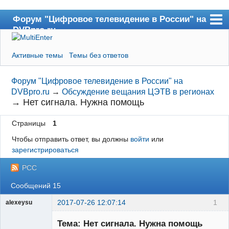
Форум "Цифровое телевидение в России" на
DVBpro.ru
Форум
Активные темы
Темы без ответов
Сайт DVBpro.ru
Поиск
Форум "Цифровое телевидение в России" на
DVBpro.ru
→
Обсуждение вещания ЦЭТВ в регионах
Регистрация
→
Нет сигнала. Нужна помощь
Вход
Страницы
1
Чтобы отправить ответ, вы должны
войти
или
зарегистрироваться
РСС
Сообщений 15
2017-07-26 12:07:14
1
alexeysu
Участник
Тема: Нет сигнала. Нужна помощь
Неактивен