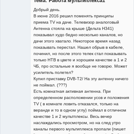
Тема: Работа мультиплекса1
Неактивен
Добрый день.
В июне 2016 решил поменять принципы
приема TV на даче. Телевизор аналоговый
Антенна стояла на крыше (Дельта Н341)
показывал худо бедно несколько каналов, но
дачи этого хватало. Некоторое время назад
показывать перестал. Нашел обрыв в кабеле,
починил, но после этого телек стал показывать
только НТВ в цвете и хорошем качестве а 1 и 2
ЧБ, про остальные я вообще не говорю. Может
усилитель полетел?
Купил приставку DVB-T2/ На эту антенну ничего
не поймал. (???)
Есть комнатная активная антенна. При
определенном расположении усов и положения
TV ( в комнате ловить отказался, только на
веранде и то в одном углу) поймал в отличном
качестве 1 и 2 мультплексы. Весь вечер
наслаждались просмотром, но на след утро
каналы первого мультиплекса пропали (пишет