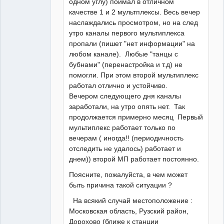
одном углу) поймал в отличном
качестве 1 и 2 мультплексы. Весь вечер
наслаждались просмотром, но на след
утро каналы первого мультиплекса
пропали (пишет "нет информации" на
любом канале). Любые "танцы с
бубнами" (перенастройка и т.д) не
помогли. При этом второй мультиплекс
работал отлично и устойчиво.
Вечером следующего дня каналы
заработали, на утро опять нет. Так
продолжается примерно месяц Первый
мультиплекс работает только по
вечерам ( иногда!! (периодичность
отследить не удалось) работает и
днем)) второй МП работает постоянно.
Поясните, пожалуйста, в чем может
быть причина такой ситуации ?
На всякий случай местоположение :
Московская область, Рузский район,
Дорохово (ближе к станции