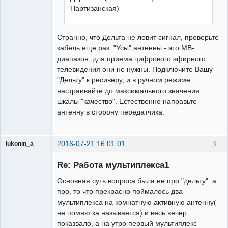
Партизанская)
Странно, что Дельта не ловит сигнал, проверьте
кабель еще раз. "Усы" антенны - это МВ-
диапазон, для приема цифрового эфирного
телевидения они не нужны. Подключите Вашу
"Дельту" к ресиверу, и в ручном режиме
настраивайте до максимального значения
шкалы "качество". Естественно направьте
антенну в сторону передатчика.
2016-07-21 16:01:01
3
lukonin_a
Участник
Re: Работа мультиплекса1
Неактивен
Основная суть вопроса была не про "дельту" а
про, то что прекрасно поймалось два
мультиплекса на комнатную активную антенну(
не помню ка называется) и весь вечер
показвало, а на утро первый мультиплекс