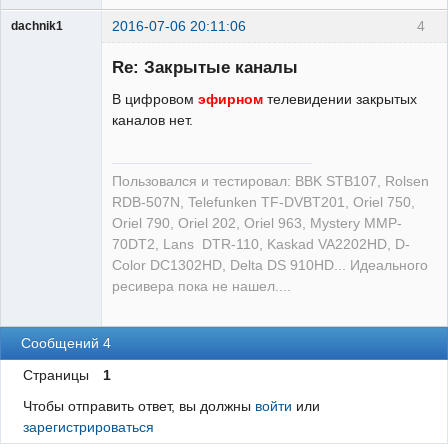
2016-07-06 20:11:06
4
dachnik1
Модератор
Re: Закрытые каналы
Неактивен
В цифровом
эфирном
телевидении закрытых
каналов нет.
Пользовался и тестировал: BBK STB107, Rolsen
RDB-507N, Telefunken TF-DVBT201, Oriel 750,
Oriel 790, Oriel 202, Oriel 963, Mystery MMP-
70DT2, Lans DTR-110, Kaskad VA2202HD, D-
Color DC1302HD, Delta DS 910HD... Идеального
ресивера пока не нашел....
Сообщений 4
Страницы
1
Чтобы отправить ответ, вы должны
войти
или
зарегистрироваться