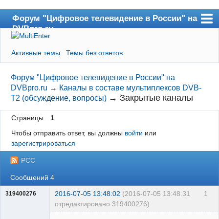
Форум "Цифровое телевидение в России" на
DVBpro.ru
Форум
Активные темы
Темы без ответов
Сайт DVBpro.ru
Поиск
Форум "Цифровое телевидение в России" на
DVBpro.ru
→
Каналы в составе мультиплексов DVB-
Регистрация
→
Закрытые каналы
T2 (обсуждение, вопросы)
Вход
Страницы
1
Чтобы отправить ответ, вы должны
войти
или
зарегистрироваться
РСС
Сообщений 4
2016-07-05 13:48:02
(2016-07-05 13:48:31
1
319400276
отредактировано 319400276)
Участник