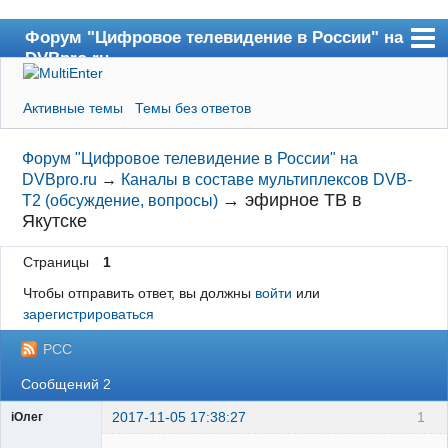
Форум "Цифровое телевидение в России" на
DVBpro.ru
Форум
Активные темы
Темы без ответов
Сайт DVBpro.ru
Поиск
Форум "Цифровое телевидение в России" на
DVBpro.ru
→
Каналы в составе мультиплексов DVB-
Регистрация
→
эфирное ТВ в
T2 (обсуждение, вопросы)
Якутске
Вход
Страницы
1
Чтобы отправить ответ, вы должны
войти
или
зарегистрироваться
РСС
Сообщений 2
2017-11-05 17:38:27
1
iОлег
Участник