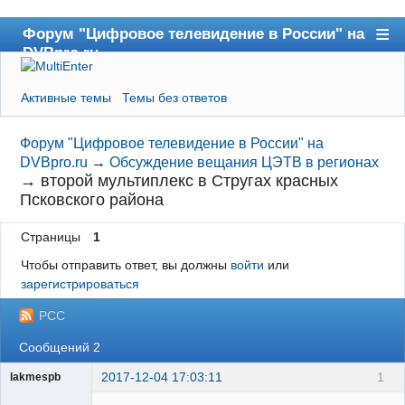
Форум "Цифровое телевидение в России" на
DVBpro.ru
Форум
Активные темы
Темы без ответов
Сайт DVBpro.ru
Поиск
Форум "Цифровое телевидение в России" на
DVBpro.ru
→
Обсуждение вещания ЦЭТВ в регионах
Регистрация
→
второй мультиплекс в Стругах красных
Псковского района
Вход
Страницы
1
Чтобы отправить ответ, вы должны
войти
или
зарегистрироваться
РСС
Сообщений 2
2017-12-04 17:03:11
1
lakmespb
Участник