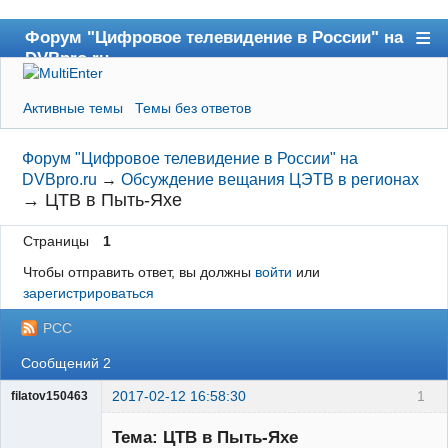
Форум "Цифровое телевидение в России" на
DVBpro.ru
Форум
Активные темы
Темы без ответов
Сайт DVBpro.ru
Поиск
Форум "Цифровое телевидение в России" на
DVBpro.ru
→
Обсуждение вещания ЦЭТВ в регионах
Регистрация
→
ЦТВ в Пыть-Яхе
Вход
Страницы
1
Чтобы отправить ответ, вы должны
войти
или
зарегистрироваться
РСС
Сообщений 2
2017-02-12 16:58:30
1
filatov150463
Участник
Тема: ЦТВ в Пыть-Яхе
Неактивен