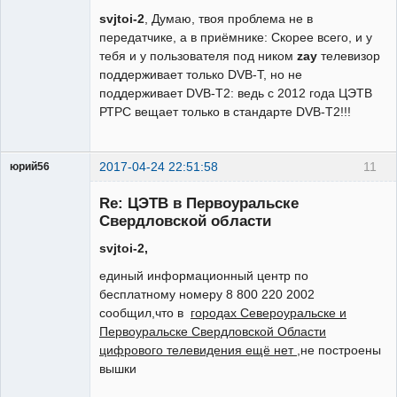
svjtoi-2
, Думаю, твоя проблема не в
передатчике, а в приёмнике: Скорее всего, и у
тебя и у пользователя под ником
zay
телевизор
поддерживает только DVB-T, но не
поддерживает DVB-T2: ведь с 2012 года ЦЭТВ
РТРС вещает только в стандарте DVB-T2!!!
2017-04-24 22:51:58
11
юрий56
Модератор
Re: ЦЭТВ в Первоуральске
Неактивен
Свердловской области
svjtoi-2,
единый информационный центр по
бесплатному номеру 8 800 220 2002
сообщил,что в
городах Североуральске и
Первоуральске Свердловской Области
цифрового телевидения ещё нет ,
не построены
вышки