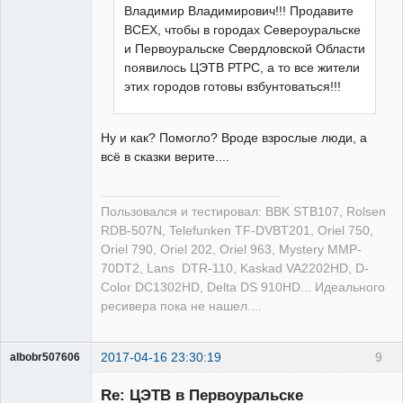
Владимир Владимирович!!! Продавите
ВСЕХ, чтобы в городах Североуральске
и Первоуральске Свердловской Области
появилось ЦЭТВ РТРС, а то все жители
этих городов готовы взбунтоваться!!!
Ну и как? Помогло? Вроде взрослые люди, а
всё в сказки верите....
Пользовался и тестировал: BBK STB107, Rolsen
RDB-507N, Telefunken TF-DVBT201, Oriel 750,
Oriel 790, Oriel 202, Oriel 963, Mystery MMP-
70DT2, Lans DTR-110, Kaskad VA2202HD, D-
Color DC1302HD, Delta DS 910HD... Идеального
ресивера пока не нашел....
2017-04-16 23:30:19
9
albobr507606
Участник
Re: ЦЭТВ в Первоуральске
Неактивен