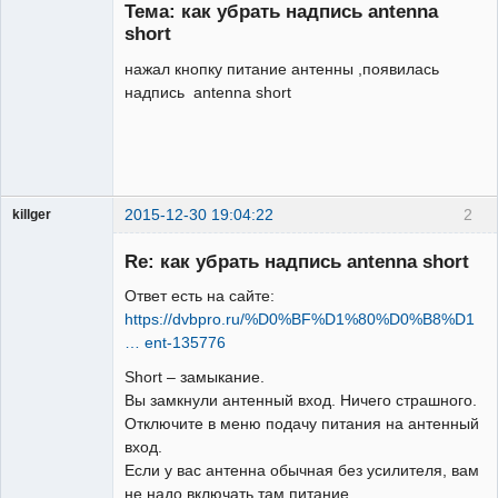
Тема: как убрать надпись antenna
Неактивен
short
нажал кнопку питание антенны ,появилась
надпись antenna short
2015-12-30 19:04:22
2
killger
Администратор
Re: как убрать надпись antenna short
Неактивен
Ответ есть на сайте:
https://dvbpro.ru/%D0%BF%D1%80%D0%B8%D1
… ent-135776
Short – замыкание.
Вы замкнули антенный вход. Ничего страшного.
Отключите в меню подачу питания на антенный
вход.
Если у вас антенна обычная без усилителя, вам
не надо включать там питание.