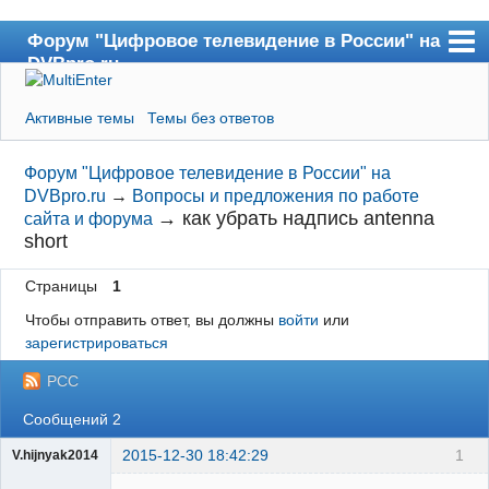
Форум "Цифровое телевидение в России" на
DVBpro.ru
Форум
Активные темы
Темы без ответов
Сайт DVBpro.ru
Поиск
Форум "Цифровое телевидение в России" на
DVBpro.ru
→
Вопросы и предложения по работе
Регистрация
→
как убрать надпись antenna
сайта и форума
short
Вход
Страницы
1
Чтобы отправить ответ, вы должны
войти
или
зарегистрироваться
РСС
Сообщений 2
2015-12-30 18:42:29
1
V.hijnyak2014
Участник