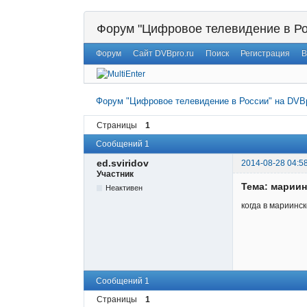
Форум "Цифровое телевидение в Ро
Форум
Сайт DVBpro.ru
Поиск
Регистрация
В
Форум "Цифровое телевидение в России" на DVBp
Страницы
1
Сообщений 1
ed.sviridov
2014-08-28 04:5
Участник
Тема: мариин
Неактивен
когда в мариинс
Сообщений 1
Страницы
1