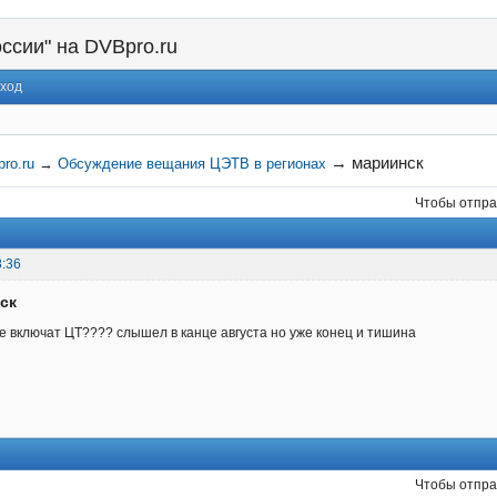
ссии" на DVBpro.ru
ход
→
мариинск
ro.ru
→
Обсуждение вещания ЦЭТВ в регионах
Чтобы отпра
8:36
ск
ке включат ЦТ???? слышел в канце августа но уже конец и тишина
Чтобы отпра