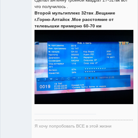
сделал антенну тройной квадрат 27-32твк вот
Участник
что получилось .
Неактивен
Второй мультиплекс 32твк .Вещание
г.Горно-Алтайск .Мое расстояние от
телевышки примерно 60-70 км
----------------------------------------------------------------
Я хочу попробовать ВСЕ в этой жизни