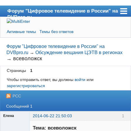
Форум "Цифровое телевидение в России" на
DVBpro.ru
Форум
Активные темы
Темы без ответов
Сайт DVBpro.ru
Поиск
Форум "Цифровое телевидение в России" на
DVBpro.ru
→
Обсуждение вещания ЦЭТВ в регионах
Регистрация
→
всеволожск
Вход
Страницы
1
Чтобы отправить ответ, вы должны
войти
или
зарегистрироваться
РСС
Сообщений 1
2014-06-22 21:50:03
1
Елена
Участник
Тема: всеволожск
Неактивен