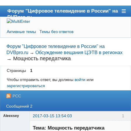
Форум "Цифровое телевидение в России" на
DVBpro.ru
Форум
Активные темы
Темы без ответов
Сайт DVBpro.ru
Поиск
Форум "Цифровое телевидение в России" на
DVBpro.ru
→
Обсуждение вещания ЦЭТВ в регионах
Регистрация
→
Мощность передатчика
Вход
Страницы
1
Чтобы отправить ответ, вы должны
войти
или
зарегистрироваться
РСС
Сообщений 2
2017-03-15 13:54:03
1
Aleexsey
Участник
Тема: Мощность передатчика
Неактивен