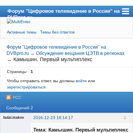
Форум "Цифровое телевидение в России" на
DVBpro.ru
Форум
Активные темы
Темы без ответов
Сайт DVBpro.ru
Поиск
Форум "Цифровое телевидение в России" на
DVBpro.ru
→
Обсуждение вещания ЦЭТВ в регионах
Регистрация
→
Камышин. Первый мультиплекс
Вход
Страницы
1
Чтобы отправить ответ, вы должны
войти
или
зарегистрироваться
РСС
Сообщений 2
2016-12-23 18:14:17
1
bulat.makov
Участник
Тема: Камышин. Первый мультиплекс
Неактивен