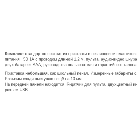
Комплект
стандартно состоит из приставки в неглянцевом пластиков
питания +5В 1А с проводом
длиной
1.2 м, пульта, аудио-видео шнура
двух батареек ААА, руководства пользователя и гарантийного талона
Приставка
небольшая
, как школьный пенал. Измеренные
габариты
с
Разъемы сзади выступают ещё на 10 мм.
На передней
панели
находится IR-датчик для пульта, двухцветный и
разъем USB.