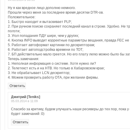
Ну я как вредное лицо дополню немного.
Прошли через меня за последнее время десятки DTR-ов.
Положительное:
1. Быстро находит и вытаскивает PLP;
2. При ручном поиске сохраняет последний канал в строке. Удобно. Не тр
ползти;
3. Угол попадания ПДУ шире, чем у других;
4. Кнопка INFO выводит корректные параметры вещания, правда FEC не
5. Работает автоформат картинки по дескрипторам;
6. Работает автоподстройка времени по ТОТ;
7. БП действительно мало греется. Но его плату легко можно было бы зат
Теперь замечания:
1. Неполная информация о системе. Хотя нужно ли?
2. Телетекст есть и на НТВ. Но только в Хабаровском крае;
3. Не обрабатывает LCN дескриптор;
4. Можем проверить работу ОТА, при желании фирмы.
Ответить
Дмитрий [Teniks]
:
05.03.2014 в 11:09
Спасибо за критику, будем улучшать наши ресиверы до тех пор, пока у
будет замечаний :0)
Ответить