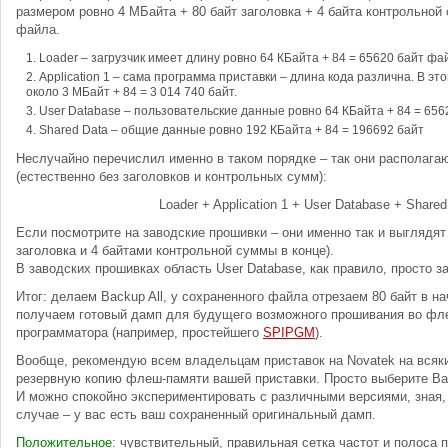
размером ровно 4 МБайта + 80 байт заголовка + 4 байта контрольной
файла.
Loader – загрузчик имеет длину ровно 64 КБайта + 84 = 65620 байт фа
Application 1 – сама программа приставки – длина кода различна. В эт
около 3 МБайт + 84 = 3 014 740 байт.
User Database – пользовательские данные ровно 64 КБайта + 84 = 656
Shared Data – общие данные ровно 192 КБайта + 84 = 196692 байт
Неслучайно перечислил именно в таком порядке – так они располага
(естественно без заголовков и контрольных сумм):
Loader + Application 1 + User Database + Shared
Если посмотрите на заводские прошивки – они именно так и выглядят 
заголовка и 4 байтами контрольной суммы в конце).
В заводских прошивках область User Database, как правило, просто з
Итог: делаем Backup All, у сохраненного файла отрезаем 80 байт в нач
получаем готовый дамп для будущего возможного прошивания во ф
программатора (например, простейшего
SPIPGM
).
Вообще, рекомендую всем владельцам приставок на Novatek на всяк
резервную копию флеш-памяти вашей приставки. Просто выберите Back
И можно спокойно экспериментировать с различными версиями, зная,
случае – у вас есть ваш сохраненный оригинальный дамп.
Положительное
: чувствительный, правильная сетка частот и полоса 