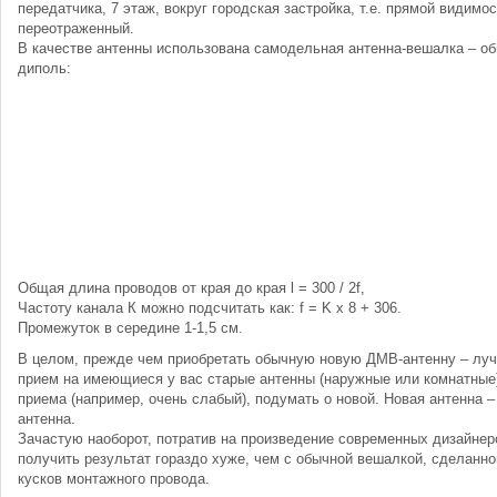
передатчика, 7 этаж, вокруг городская застройка, т.е. прямой видимо
переотраженный.
В качестве антенны использована самодельная антенна-вешалка – о
диполь:
Общая длина проводов от края до края l = 300 / 2f,
Частоту канала К можно подсчитать как: f = K x 8 + 306.
Промежуток в середине 1-1,5 см.
В целом, прежде чем приобретать обычную новую ДМВ-антенну – луч
прием на имеющиеся у вас старые антенны (наружные или комнатные
приема (например, очень слабый), подумать о новой. Новая антенна –
антенна.
Зачастую наоборот, потратив на произведение современных дизайнер
получить результат гораздо хуже, чем с обычной вешалкой, сделанно
кусков монтажного провода.