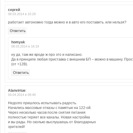
сергей
:
08.03.2014 в 15:29
работает автономно тогда можно и в авто его поставить. или нельзя?
Ответить
homyak
:
08.03.2014 в 16:19
ну да, там же вроде ж про это и написано.
Да в принципе любая приставка с внешним БП – можно в машину. Прос
(от +12В).
Ответить
Alanvirtue
:
04.04.2014 в 09:49
Недолго пришлось испытывать радость.
Начались массовые отказы с памятью на 122-ой.
Через несколько часов после снятия питания
полностью теряет все каналы. Новая настройка
и вы рады. Но сколько выслушаешь от благодарных
зрителей!