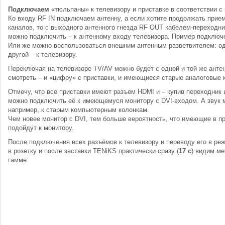
Подключаем
«тюльпаны» к телевизору и приставке в соответствии с 
Ко входу RF IN подключаем антенну, а если хотите продолжать при
каналов, то с выходного антенного гнезда RF OUT кабелем-переходни
можно подключить – к антенному входу телевизора. Пример подключ
Или же можно воспользоваться внешним антенным разветвителем: оди
другой – к телевизору.
Переключая на телевизоре TV/AV можно будет с одной и той же антен
смотреть – и «цифру» с приставки, и имеющиеся старые аналоговые 
Отмечу, что все приставки имеют разъем HDMI и – купив переходник
можно подключить её к имеющемуся монитору с DVI-входом. А звук 
например, к старым компьютерным колонкам.
Чем новее монитор с DVI, тем больше вероятность, что имеющие в п
подойдут к монитору.
После подключения всех разъёмов к телевизору и переводу его в ре
в розетку и после заставки TENiKS практически сразу (
17 с
) видим ме
гамме: