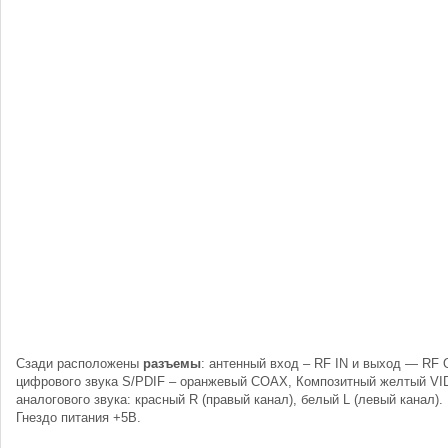
Сзади расположены
разъемы
: антенный вход – RF IN и выход — RF
цифрового звука S/PDIF – оранжевый COAX, Композитный желтый VI
аналогового звука: красный R (правый канал), белый L (левый канал)
Гнездо питания +5В.