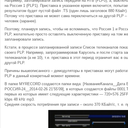
Например, запланировали запись передачи на НТВ (PLP0), а, выключа
на Россия 1 (PLP1). Приставка в указанное время включится, попытае
результатом будет пустой файл .TS (один лишь заголовок 880 Кбайт).
Потому что приставка не может сама переключиться на другой PLP –
человек (заранее).
Поэтому, планируя запись, чтобы не вспоминать, что Россия 1 и Росс
PLP, желательно просто оставлять выключенную приставку на том же
запланировали запись.
Кстати, в процессе запланированной записи Список телеканалов пок
своего PLP. Например, запрограммировав Карусель и после старта за
телеканалов (а не 10), т.е. приставка в этот период ограничит вас в
другой PLP.
Причины вышеописанного – демодуляторы в приставках могут работат
PLP в данный конкретный момент времени.
В папке MYRECORD создаются папки вида: [НазваниеКанала__Дата Вр
РОССИЯ-24__2014-02-26 21’55’09], в которых создаются файлы 0001.
первых из которых имеет следующие характеристики — 720×576 25F
kbps 48 kHz mp3.
Средняя скорость потребления при записи – около 370 КБайт/с, т. е. 