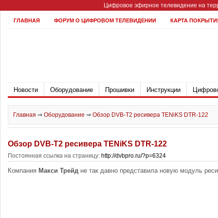
Цифровое эфирное телевидение на терр
ГЛАВНАЯ
ФОРУМ О ЦИФРОВОМ ТЕЛЕВИДЕНИИ
КАРТА ПОКРЫТИ
Новости
Оборудование
Прошивки
Инструкции
Цифрово
Главная
⇒
Оборудование
⇒
Обзор DVB-T2 ресивера TENiKS DTR-122
Обзор DVB-T2 ресивера TENiKS DTR-122
Постоянная ссылка на страницу:
http://dvbpro.ru/?p=6324
Компания
Макси Трейд
не так давно представила новую модуль рес