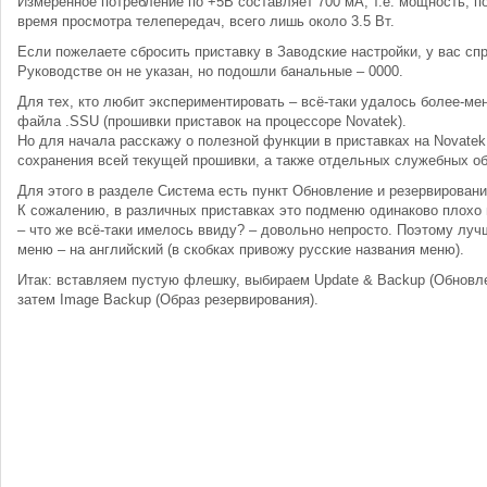
Измеренное потребление по +5В составляет 700 мА, т.е. мощность, п
время просмотра телепередач, всего лишь около 3.5 Вт.
Если пожелаете сбросить приставку в Заводские настройки, у вас сп
Руководстве он не указан, но подошли банальные – 0000.
Для тех, кто любит экспериментировать – всё-таки удалось более-м
файла .SSU (прошивки приставок на процессоре Novatek).
Но для начала расскажу о полезной функции в приставках на Novate
сохранения всей текущей прошивки, а также отдельных служебных об
Для этого в разделе Система есть пункт Обновление и резервировани
К сожалению, в различных приставках это подменю одинаково плохо 
– что же всё-таки имелось ввиду? – довольно непросто. Поэтому лу
меню – на английский (в скобках привожу русские названия меню).
Итак: вставляем пустую флешку, выбираем Update & Backup (Обновле
затем Image Backup (Образ резервирования).