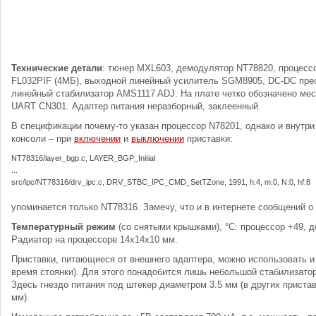
Технические детали
: тюнер MXL603, демодулятор NT78820, процесс
FL032PIF (4МБ), выходной линейный усилитель SGM8905, DC-DC пре
линейный стабилизатор AMS1117 ADJ. На плате четко обозначено мес
UART CN301. Адаптер питания неразборный, заклеенный.
В спецификации почему-то указан процессор N78201, однако и внутри
консоли – при
включении
и
выключении
приставки:
NT78316/layer_bgp.c, LAYER_BGP_Initial
...
src/ipc/NT78316/drv_ipc.c, DRV_STBC_IPC_CMD_SetTZone, 1991, h:4, m:0, N:0, hf:8
упоминается только NT78316. Замечу, что и в интернете сообщений о
Температурный режим
(со снятыми крышками), °C: процессор +49, 
Радиатор на процессоре 14х14х10 мм.
Приставки, питающиеся от внешнего адаптера, можно использовать и 
время стоянки). Для этого понадобится лишь небольшой стабилизато
Здесь гнездо питания под штекер диаметром 3.5 мм (в других приста
мм).