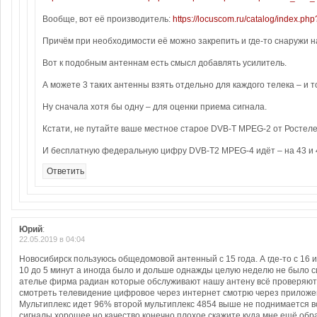
Вообще, вот её производитель:
https://locuscom.ru/catalog/inde
Причём при необходимости её можно закрепить и где-то снаружи н
Вот к подобным антеннам есть смысл добавлять усилитель.
А можете 3 таких антенны взять отдельно для каждого телека – и т
Ну сначала хотя бы одну – для оценки приема сигнала.
Кстати, не путайте ваше местное старое DVB-T MPEG-2 от Ростелек
И бесплатную федеральную цифру DVB-T2 MPEG-4 идёт – на 43 и 46
Ответить
Юрий
:
22.05.2019 в 04:04
Новосибирск пользуюсь общедомовой антенный с 15 года. А где-то с 16 
10 до 5 минут а иногда было и дольше однажды целую неделю не было си
ателье фирма радиан которые обслуживают нашу антену всё проверяют 
смотреть телевидение цифровое через интернет смотрю через приложен
Мультиплекс идет 96% второй мультиплекс 4854 выше не поднимается вот
сигналы хорошее но качество конечно плохое скажите куда мне ещё обр