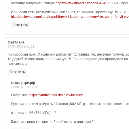
Антенну, например, такую:
https://www.ulmart.ru/goods/4245362
на Зорге,
Или, если есть безлимитный Интернет, то выбрать приставку DVB-T2 – 
http://rostovsat.com/catalog/ehfirnye-i-kabelnye-resivery/resiver-ehfirnyjj-w
Ответить
Светлана
:
14.08.2019 в 11:21
Приморский край, Хасанский район, пгт Славянка, ул. Весёлая поляна. Б
то другой, самое большое на минут 15. Три последние дня проподали на 1
нет сигнала
Ответить
карта.ртрс.рф
:
14.08.2019 в 12:22
Работ нет:
https://vladivostok.rtrs.ru/tv/breaks/
Ручным поиском выбрать 37 канал (602 МГц) — сколько показывает шк
а затем на 56 (754 МГц) – ?
Какая антенна конкретно ? и её высота или этаж?