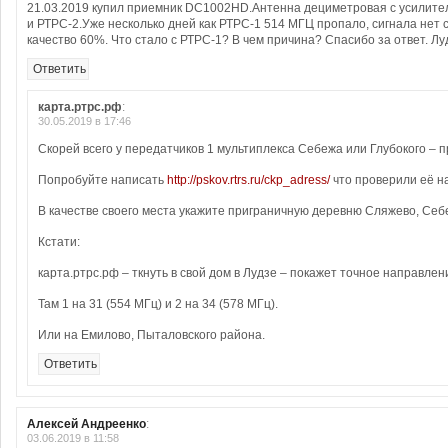
21.03.2019 купил приемник DC1002HD.Антенна дециметровая с усилите
и РТРС-2.Уже несколько дней как РТРС-1 514 МГЦ пропало, сигнала нет
качество 60%. Что стало с РТРС-1? В чем причина? Спасибо за ответ. Лу
Ответить
карта.ртрс.рф
:
30.05.2019 в 17:46
Скорей всего у передатчиков 1 мультиплекса Себежа или Глубокого – 
Попробуйте написать
http://pskov.rtrs.ru/ckp_adress/
что проверили её н
В качестве своего места укажите приграничную деревню Сляжево, Себ
Кстати:
карта.ртрс.рф – ткнуть в свой дом в Лудзе – покажет точное направлен
Там 1 на 31 (554 МГц) и 2 на 34 (578 МГц).
Или на Емилово, Пыталовского района.
Ответить
Алексей Андреенко
:
03.06.2019 в 11:58