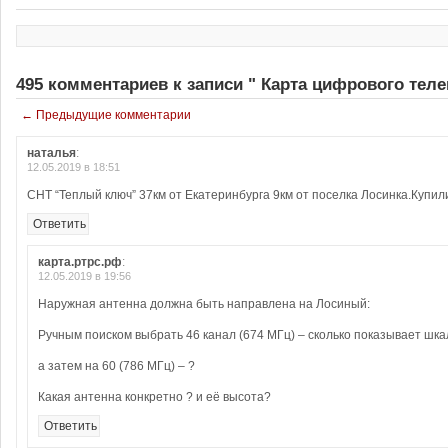
495 комментариев к записи " Карта цифрового тел
← Предыдущие комментарии
наталья
:
12.05.2019 в 18:51
СНТ “Теплый ключ” 37км от Екатеринбурга 9км от поселка Лосинка.Купил
Ответить
карта.ртрс.рф
:
12.05.2019 в 19:56
Наружная антенна должна быть направлена на Лосиный:
Ручным поиском выбрать 46 канал (674 МГц) – сколько показывает шка
а затем на 60 (786 МГц) – ?
Какая антенна конкретно ? и её высота?
Ответить