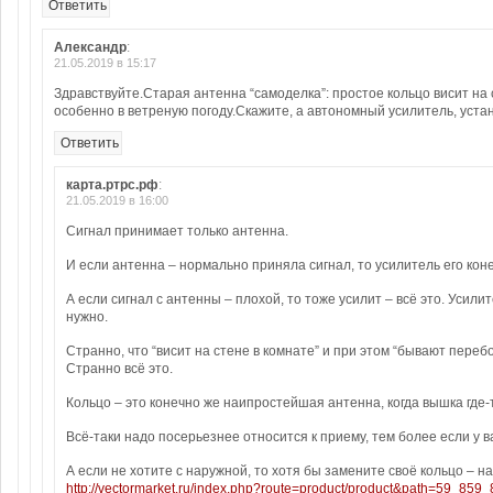
Ответить
Александр
:
21.05.2019 в 15:17
Здравствуйте.Старая антенна “самоделка”: простое кольцо висит на
особенно в ветреную погоду.Скажите, а автономный усилитель, уст
Ответить
карта.ртрс.рф
:
21.05.2019 в 16:00
Сигнал принимает только антенна.
И если антенна – нормально приняла сигнал, то усилитель его кон
А если сигнал с антенны – плохой, то тоже усилит – всё это. Усили
нужно.
Странно, что “висит на стене в комнате” и при этом “бывают пере
Странно всё это.
Кольцо – это конечно же наипростейшая антенна, когда вышка где-т
Всё-таки надо посерьезнее относится к приему, тем более если у в
А если не хотите с наружной, то хотя бы замените своё кольцо – 
http://vectormarket.ru/index.php?route=product/product&path=59_85