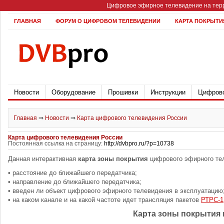
Цифровое эфирное телевидение на терр
ГЛАВНАЯ
ФОРУМ О ЦИФРОВОМ ТЕЛЕВИДЕНИИ
КАРТА ПОКРЫТИ
Новости
Оборудование
Прошивки
Инструкции
Цифрово
Главная
⇒
Новости
⇒
Карта цифрового телевидения России
Карта цифрового телевидения России
Постоянная ссылка на страницу:
http://dvbpro.ru/?p=10738
Данная интерактивная
карта зоны покрытия
цифрового эфирного тел
• расстояние до ближайшего передатчика;
• направление до ближайшего передатчика;
• введен ли объект цифрового эфирного телевидения в эксплуатацию
• на каком канале и на какой частоте идет трансляция пакетов
РТРС-1
Карта зоны покрытия