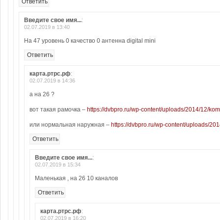
Ответить
Введите свое имя...
:
02.07.2019 в 13:40
На 47 уровень 0 качество 0 антенна digital mini
Ответить
карта.ртрс.рф
:
02.07.2019 в 14:36
а на 26 ?
вот такая рамочка –
https://dvbpro.ru/wp-content/uploads/2014/12/komp
или нормальная наружная –
https://dvbpro.ru/wp-content/uploads/20
Ответить
Введите свое имя...
:
02.07.2019 в 15:34
Маленькая , на 26 10 каналов
Ответить
карта.ртрс.рф
:
02.07.2019 в 16:20