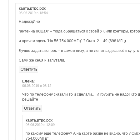
карта.ртрс.рф
:
05.06.2019 в 18:54
НадеждИно
“антенна общая” – тогда обращаться к своей УК или конторы, кото
и причем здесь “На 56,754.000МГц” ? Омск: 2 – 49 (698 МГц).
Лучше задать вопрос – в самом низу, а не лепить здесь всё в кучу: 
Сами же себя и запутали.
Ответить
Елена
:
06.06.2019 в 08:12
Что по телефону сказали то и сделали… И грубить не надо! Кто 
решайте
Ответить
карта.ртрс.рф
:
06.06.2019 в 12:09
по какому ещё телефону? А на карте разве не видно, что у Омска: 
754.000МГц”.