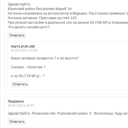
Здравствуйте.
Юринский район Республики Марий Эл.
Антенна направлена на ретрнслятор в Марьино. Расстояние примерно 1
Антенна активная. Приставка acv tr44-103
При ручной настройки в диапазоне uhv на канале 60 (786 МГц) показыва
Что делать посоветуете?
Ответить
карта.ртрс.рф
:
30.06.2019 в 20:28
Какая активная конкретно ? и её высота?
Сколько – Качество ?
и на 59 (778 МГц) – ?
Ответить
Людмила
:
30.06.2019 в 20:22
Здравствуйте. Рязанская обл. Рыбновский район. С. Железницы. Куда ан
Ответить