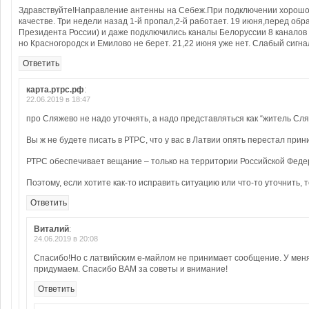
Здравствуйте!Направление антенны на Себеж.При подключении хорошо п
качестве. Три недели назад 1-й пропал,2-й работает. 19 июня,перед об
Президента России) и даже подключились каналы Белоруссии 8 каналов 
но Красногородск и Емилово не берет. 21,22 июня уже нет. Слабый сиг
Ответить
карта.ртрс.рф
:
22.06.2019 в 18:47
про Сляжево не надо уточнять, а надо представляться как “житель Сля
Вы ж не будете писать в РТРС, что у вас в Латвии опять перестал прини
РТРС обеспечивает вещание – только на территории Российской Феде
Поэтому, если хотите как-то исправить ситуацию или что-то уточнить,
Ответить
Виталий
:
24.06.2019 в 20:08
Спасибо!Но с латвийским е-майлом не принимает сообщение. У меня 
придумаем. Спасибо ВАМ за советы и внимание!
Ответить