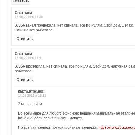
Ответить
Светлана
:
14.08.2019 в 14:38
37, 56 канал проверяла, нет сигнала, все по нулям. Свой дом, 1 эта
Раньше все работало…
Ответить
Светлана
:
14.08.2019 в 14:41
37, 56 проверила, нет сигнала, все по нулям. Свой дом, наружная с
работало….
Ответить
карта.ртрс.рф
:
14.08.2019 в 15:13
3 м – ни о чём.
Во всем мире для любого эфирного вещания минимальная эталонн
Конечно, если ловит и ниже – ловите.
Но вот так проводится контрольная проверка:
https://www.youtube