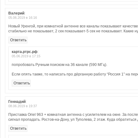
Валерий
:
05.06.2019 в 16:16
Новый Уренгой, при комнатной антенне все каналы показывают качествен
стабильно не показывает, 2 сек показывает-5 сек не показывает. Какие 
Ответить
карта.ртрс.рф
:
05.06.2019 в 17:15
попробовать Ручным поиском на 36 канале (590 МГц).
Если опять также, то написать про дёрганную работу “Россия 1” на п
Ответить
Геннадий
:
08.06.2019 в 19:37
Приставка Oriel 963 + комнатная антенна с усилителем на окне. За посл
сигнал пропадать. Ростов-на-Дону, ул Туполева, 2 этаж. Куда обратитьс
Ответить