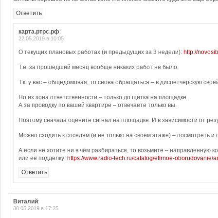
Ответить
карта.ртрс.рф
:
22.05.2019 в 10:05
О текущих плановых работах (и предыдущих за 3 недели):
http://novosib
Т.е. за прошедший месяц вообще никаких работ не было.
Т.к. у вас – общедомовая, то снова обращаться – в диспетчерскую сво
Но их зона ответственности – только до щитка на площадке.
А за проводку по вашей квартире – отвечаете только вы.
Поэтому сначала оцените сигнал на площадке. И в зависимости от резул
Можно сходить к соседям (и не только на своём этаже) – посмотреть и с
А если не хотите ни в чём разбираться, то возьмите – направленную 
или её подделку:
https://www.radio-tech.ru/catalog/efirnoe-oborudovanie/
Ответить
Виталий
:
30.05.2019 в 17:25