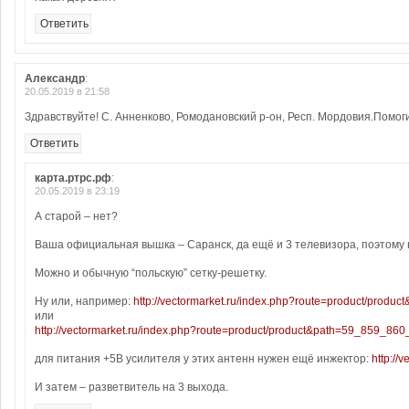
Ответить
Александр
:
20.05.2019 в 21:58
Здравствуйте! С. Анненково, Ромодановский р-он, Респ. Мордовия.Помог
Ответить
карта.ртрс.рф
:
20.05.2019 в 23:19
А старой – нет?
Ваша официальная вышка – Саранск, да ещё и 3 телевизора, поэтому 
Можно и обычную “польскую” сетку-решетку.
Ну или, например:
http://vectormarket.ru/index.php?route=product/pro
или
http://vectormarket.ru/index.php?route=product/product&path=59_859_8
для питания +5В усилителя у этих антенн нужен ещё инжектор:
http:/
И затем – разветвитель на 3 выхода.