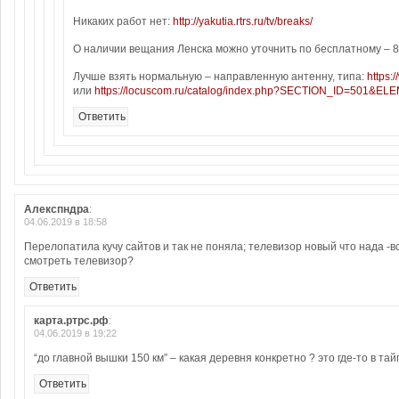
Никаких работ нет:
http://yakutia.rtrs.ru/tv/breaks/
О наличии вещания Ленска можно уточнить по бесплатному – 8
Лучше взять нормальную – направленную антенну, типа:
https:
или
https://locuscom.ru/catalog/index.php?SECTION_ID=501&E
Ответить
Алекспндра
:
04.06.2019 в 18:58
Перелопатила кучу сайтов и так не поняла; телевизор новый что нада -в
смотреть телевизор?
Ответить
карта.ртрс.рф
:
04.06.2019 в 19:22
“до главной вышки 150 км” – какая деревня конкретно ? это где-то в тай
Ответить