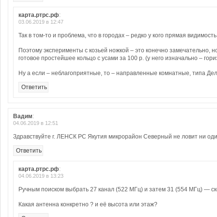
карта.ртрс.рф
:
03.06.2019 в 12:47
Так в том-то и проблема, что в городах – редко у кого прямая видимость
Поэтому эксперименты с козьей ножкой – это конечно замечательно, н
готовое простейшее кольцо с усами за 100 р. (у него изначально – гор
Ну а если – неблагоприятные, то – направленные комнатные, типа Дел
Ответить
Вадим
:
04.06.2019 в 12:51
Здравствуйте г. ЛЕНСК РС Якутия микрорайон Северный не ловит ни од
Ответить
карта.ртрс.рф
:
04.06.2019 в 13:23
Ручным поиском выбрать 27 канал (522 МГц) и затем 31 (554 МГц) — с
Какая антенна конкретно ? и её высота или этаж?