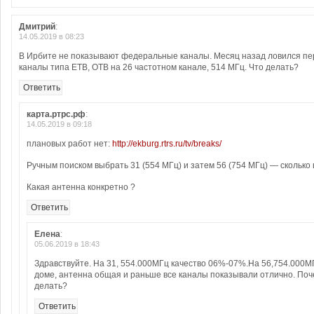
Дмитрий
:
14.05.2019 в 08:23
В Ирбите не показывают федеральные каналы. Месяц назад ловился перв
каналы типа ЕТВ, ОТВ на 26 частотном канале, 514 МГц. Что делать?
Ответить
карта.ртрс.рф
:
14.05.2019 в 09:18
плановых работ нет:
http://ekburg.rtrs.ru/tv/breaks/
Ручным поиском выбрать 31 (554 МГц) и затем 56 (754 МГц) — сколько
Какая антенна конкретно ?
Ответить
Елена
:
05.06.2019 в 18:43
Здравствуйте. На 31, 554.000МГц качество 06%-07%.На 56,754.000М
доме, антенна общая и раньше все каналы показывали отлично. Поч
делать?
Ответить