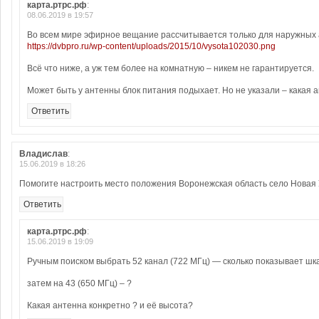
карта.ртрс.рф
:
08.06.2019 в 19:57
Во всем мире эфирное вещание рассчитывается только для наружных 
https://dvbpro.ru/wp-content/uploads/2015/10/vysota102030.png
Всё что ниже, а уж тем более на комнатную – никем не гарантируется.
Может быть у антенны блок питания подыхает. Но не указали – какая 
Ответить
Владислав
:
15.06.2019 в 18:26
Помогите настроить место положения Воронежская область село Новая
Ответить
карта.ртрс.рф
:
15.06.2019 в 19:09
Ручным поиском выбрать 52 канал (722 МГц) — сколько показывает шк
затем на 43 (650 МГц) – ?
Какая антенна конкретно ? и её высота?