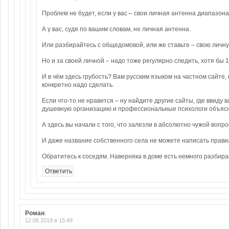
Проблем не будет, если у вас – свои личная антенна диапазон
А у вас, судя по вашим словам, не личная антенна.
Или разбирайтесь с общедомовой, или же ставьте – свою личну
Но и за своей личной – надо тоже регулярно следить, хотя бы 1
И в чём здесь грубость? Вам русским языком на частном сайте
конкретно надо сделать.
Если что-то не нравится – ну найдите другие сайты, где ввиду
душевную организацию и профессиональные психологи объясня
А здесь вы начали с того, что залезли в абсолютно чужой вопр
И даже название собственного села не можете написать прави
Обратитесь к соседям. Наверняка в доме есть немного разбир
Ответить
Роман
:
12.06.2019 в 15:49