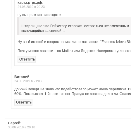
карта.ртрс.рф
:
24.06.2019 в 20:23
ну вы прям как в анекдоте:
Штирлиц шел по Рейхстагу, стараясь оставаться незамеченным. Н
волочащийся за спиной…
Ну вы б им ещё и вопрос написали по-латышски: “Es esmu krievu Slazev
Почту можно завести – на Mail.ru или Яндексе. Наверняка гугловска
Ответить
Виталий
:
24.06.2019 в 21:03
Добрый вечер! Не знаю что подействовало,может наша переписка. Вк
60%. Показывает 1-й пакет четко. Правда не знаю надолго ли. Спаси
Ответить
Сергей
:
30.06.2019 в 20:18