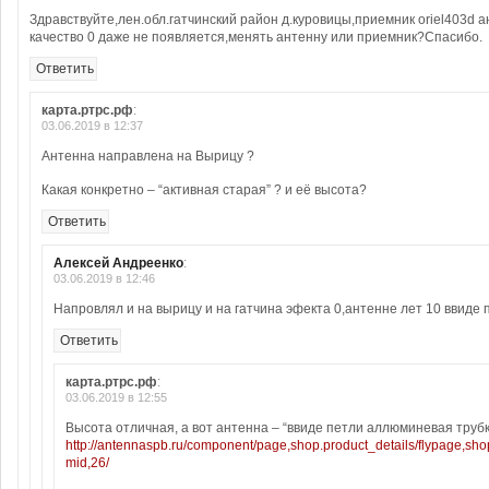
Здравствуйте,лен.обл.гатчинский район д.куровицы,приемник oriel403d 
качество 0 даже не появляется,менять антенну или приемник?Спасибо.
Ответить
карта.ртрс.рф
:
03.06.2019 в 12:37
Антенна направлена на Вырицу ?
Какая конкретно – “активная старая” ? и её высота?
Ответить
Алексей Андреенко
:
03.06.2019 в 12:46
Напровлял и на вырицу и на гатчина эфекта 0,антенне лет 10 ввиде 
Ответить
карта.ртрс.рф
:
03.06.2019 в 12:55
Высота отличная, а вот антенна – “ввиде петли аллюминевая трубка
http://antennaspb.ru/component/page,shop.product_details/flypage,shop
mid,26/