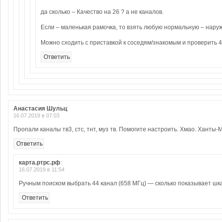
да сколько – Качество на 26 ? а не каналов.
Если – маленькая рамочка, то взять любую нормальную – нару
Можно сходить с приставкой к соседям/знакомым и проверить 4
Ответить
Анастасия Шульц
:
16.07.2019 в 07:03
Пропали каналы тв3, стс, тнт, муз тв. Помогите настроить. Хмао. Ханты-М
Ответить
карта.ртрс.рф
:
16.07.2019 в 11:54
Ручным поиском выбрать 44 канал (658 МГц) — сколько показывает шк
Ответить