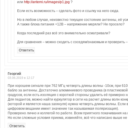
или
http://antemi.ru/images/p1.jpg
?
Если есть возможность – сделать фото и ссылку на него сюда.
Но в любом случае, неизвестно текущее состояние антенны, её усил
А также блока питания +12В – напряжение меряли? Не просело?
Когда последний раз всё это внимательно осматривали?
Для сравнения – можно сходить с соседям/знакомым и проверить –
Ответить
Георгий
:
03.06.2019 в 12:17
При хорошем сигнале при 762 МГц четверть длины волны -10см, при 610 
бабло за антенны. Достаточно алюминиевого проводника (в пластиковой 
градусов, если есть изоляция с короткой стороны удалить её примерно н
Для педантов, можно найти куркулятор в сети на расчет длины волн ко
(которой и является наша загинуля) нужна четверть длины волны. Если
цифровом вещании имеет значение так называемая поляризация).
Проверено лично и коллегой по работе. Всем приятного покачивания на 
Но если сложные условия приема, извиняйте, всё что написано выше н
Ответить