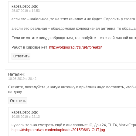
карта.ртрс.рф
:
25.07.2019 в 14:53
если это – кабельное, то на этих каналах и не будет. Спросить у свое
а если это реальная – общедомовая коллективная антенна, то обращат
Если не хотите никуда обращаться, то пробуйте – со своей личной ант
Работ в Кировце нет:
http://volgograd.rtrs.ru/tv/breaks/
Ответить
Наталич
:
10.08.2019 в 20:42
Скажите, пожалуйста, а какую антенну и приёмник надо поставить, чтоб
на-дону
Ответить
карта.ртрс.рф
:
10.08.2019 в 22:13
ну если только смотреть ещё и аналоговые: Ю, Дон 24, ТНТ4, Матч Стр
https://dvbpro.ru/wp-content/uploads/2015/06/IN-OUT.jpg