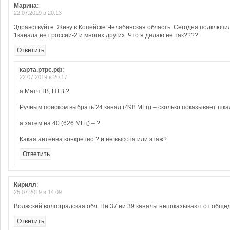
Марина
:
22.07.2019 в 20:13
Здравствуйте. Живу в Копейске Челябинская область. Сегодня подключил
1канала,нет россии-2 и многих других. Что я делаю не так????
Ответить
карта.ртрс.рф
:
22.07.2019 в 20:17
а Матч ТВ, НТВ ?
Ручным поиском выбрать 24 канал (498 МГц) – сколько показывает шка
а затем на 40 (626 МГц) – ?
Какая антенна конкретно ? и её высота или этаж?
Ответить
Кирилл
:
25.07.2019 в 14:09
Волжский волгоградская обл. Ни 37 ни 39 каналы непоказывают от общед
Ответить