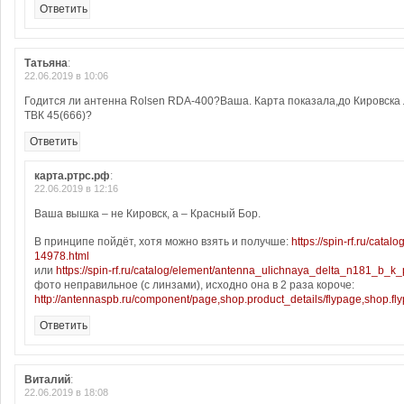
Ответить
Татьяна
:
22.06.2019 в 10:06
Годится ли антенна Rolsen RDA-400?Ваша. Карта показала,до Кировска 
ТВК 45(666)?
Ответить
карта.ртрс.рф
:
22.06.2019 в 12:16
Ваша вышка – не Кировск, а – Красный Бор.
В принципе пойдёт, хотя можно взять и получше:
https://spin-rf.ru/ca
14978.html
или
https://spin-rf.ru/catalog/element/antenna_ulichnaya_delta_n181_
фото неправильное (с линзами), исходно она в 2 раза короче:
http://antennaspb.ru/component/page,shop.product_details/flypage,shop.fly
Ответить
Виталий
:
22.06.2019 в 18:08