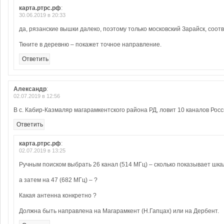
карта.ртрс.рф
:
30.06.2019 в 20:33
да, рязанские вышки далеко, поэтому только московский Зарайск, соот
Ткните в деревню – покажет точное направление.
Ответить
Александр
:
02.07.2019 в 12:56
В с. Кабир-Казмаляр магарамкентского района РД, ловит 10 каналов Рос
Ответить
карта.ртрс.рф
:
02.07.2019 в 13:25
Ручным поиском выбрать 26 канал (514 МГц) – сколько показывает шка
а затем на 47 (682 МГц) – ?
Какая антенна конкретно ?
Должна быть направлена на Магарамкент (Н.Гапцах) или на Дербент.