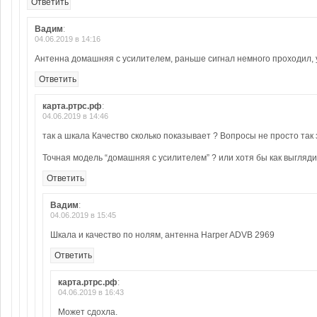
Ответить
Вадим
:
04.06.2019 в 14:16
Антенна домашняя с усилителем, раньше сигнал немного проходил, 
Ответить
карта.ртрс.рф
:
04.06.2019 в 14:46
так а шкала Качество сколько показывает ? Вопросы не просто так
Точная модель “домашняя с усилителем” ? или хотя бы как выгляди
Ответить
Вадим
:
04.06.2019 в 15:45
Шкала и качество по нолям, антенна Harper ADVB 2969
Ответить
карта.ртрс.рф
:
04.06.2019 в 16:43
Может сдохла.