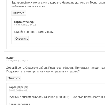
Здравствуйте, у меня дача в деревне Нурма не должно от Тосно, скол
мобильная связь не ловит.
Ответить
карта.ртрс.рф
:
12.06.2019 в 20:46
задайте вопрос в самом низу.
Ответить
Юлия
:
18.05.2019 в 09:15
Добрый день. Спасские район, Рязанская область. Приставка находит кан
Подскажите, в чем причина и как исправить ситуацию?
Ответить
карта.ртрс.рф
:
18.05.2019 в 09:41
Ручным поиском выбрать 43 канал (650 МГц) — сколько показывает шк
Какая деревня?